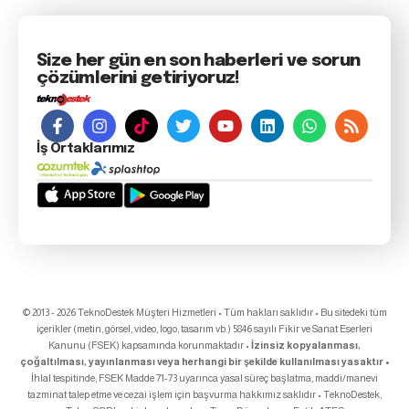
Size her gün en son haberleri ve sorun
çözümlerini getiriyoruz!
İş Ortaklarımız
© 2013 - 2026 TeknoDestek Müşteri Hizmetleri • Tüm hakları saklıdır • Bu sitedeki tüm
içerikler (metin, görsel, video, logo, tasarım vb.) 5846 sayılı Fikir ve Sanat Eserleri
Kanunu (FSEK) kapsamında korunmaktadır •
İzinsiz kopyalanması,
çoğaltılması, yayınlanması veya herhangi bir şekilde kullanılması yasaktır •
İhlal tespitinde; FSEK Madde 71-73 uyarınca yasal süreç başlatma, maddi/manevi
tazminat talep etme ve cezai işlem için başvurma hakkımız saklıdır • TeknoDestek,