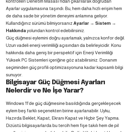
kontrolleri Denetim Masası’ndan çıkarılarak doğrudan
Ayarlar uygulamasına taşındı. Bu, hem daha hızlı erişim hem
de daha sade bir yönetim deneyimi anlamına geliyor.
Kullandığınız sürümü bilmiyorsanız
Ayarlar → Sistem →
Hakkında
yolundan kontrol edebilirsiniz.
Güç düğmesi eylemini doğru ayarlamak, yalnızca konfor değil.
Uzun vadeli enerji verimliliği açısından da belirleyicidir. Konu
hakkında daha geniş bir perspektif için
Enerji Verimliliği
Yüksek PC Sistemleri
içeriğine göz atabilirsiniz. Donanım
seçiminden güç profili optimizasyonuna kadar kapsamlı bilgi
sunuyor.
Bilgisayar Güç Düğmesi Ayarları
Nelerdir ve Ne İşe Yarar?
Windows 11’de güç düğmesine basıldığında gerçekleşecek
eylem beş farklı seçenekten birine ayarlanabilir: Uyku,
Hazırda Beklet, Kapat, Ekranı Kapat ve Hiçbir Şey Yapma.
Dizüstü bilgisayarlarda bu tercih hem fişe takılı hem de pil