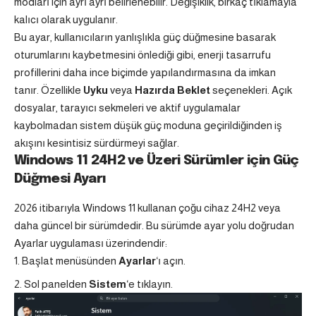
modları için ayrı ayrı belirlenebilir. Değişiklik, birkaç tıklamayla
kalıcı olarak uygulanır.
Bu ayar, kullanıcıların yanlışlıkla güç düğmesine basarak
oturumlarını kaybetmesini önlediği gibi, enerji tasarrufu
profillerini daha ince biçimde yapılandırmasına da imkan
tanır. Özellikle
Uyku
veya
Hazırda Beklet
seçenekleri. Açık
dosyalar, tarayıcı sekmeleri ve aktif uygulamalar
kaybolmadan sistem düşük güç moduna geçirildiğinden iş
akışını kesintisiz sürdürmeyi sağlar.
Windows 11 24H2 ve Üzeri Sürümler için Güç
Düğmesi Ayarı
2026 itibarıyla Windows 11 kullanan çoğu cihaz 24H2 veya
daha güncel bir sürümdedir. Bu sürümde ayar yolu doğrudan
Ayarlar uygulaması üzerindendir:
Başlat menüsünden
Ayarlar
‘ı açın.
Sol panelden
Sistem
‘e tıklayın.