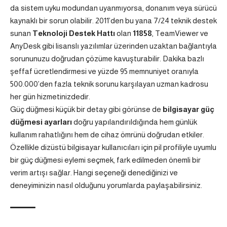
da sistem uyku modundan uyanmıyorsa, donanım veya sürücü
kaynaklı bir sorun olabilir. 2011’den bu yana 7/24 teknik destek
sunan
Teknoloji Destek Hattı
olan
11858
, TeamViewer ve
AnyDesk gibi lisanslı yazılımlar üzerinden uzaktan bağlantıyla
sorununuzu doğrudan çözüme kavuşturabilir. Dakika bazlı
şeffaf ücretlendirmesi ve yüzde 95 memnuniyet oranıyla
500.000’den fazla teknik sorunu karşılayan uzman kadrosu
her gün hizmetinizdedir.
Güç düğmesi küçük bir detay gibi görünse de
bilgisayar güç
düğmesi ayarları
doğru yapılandırıldığında hem günlük
kullanım rahatlığını hem de cihaz ömrünü doğrudan etkiler.
Özellikle dizüstü bilgisayar kullanıcıları için pil profiliyle uyumlu
bir güç düğmesi eylemi seçmek, fark edilmeden önemli bir
verim artışı sağlar. Hangi seçeneği denediğinizi ve
deneyiminizin nasıl olduğunu yorumlarda paylaşabilirsiniz.