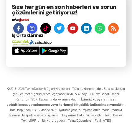
Size her gün en son haberleri ve sorun
çözümlerini getiriyoruz!
İş Ortaklarımız
© 2013 - 2026 TeknoDestek Müşteri Hizmetleri • Tüm hakları saklıdır • Bu sitedeki tüm
içerikler (metin, görsel, video, logo, tasarım vb.) 5846 sayılı Fikir ve Sanat Eserleri
Kanunu (FSEK) kapsamında korunmaktadır •
İzinsiz kopyalanması,
çoğaltılması, yayınlanması veya herhangi bir şekilde kullanılması yasaktır •
İhlal tespitinde; FSEK Madde 71-73 uyarınca yasal süreç başlatma, maddi/manevi
tazminat talep etme ve cezai işlem için başvurma hakkımız saklıdır • TeknoDestek,
TeknoS@R
'un bir kuruluşudur • Tema Düzenleyen:
Fatih ATEŞ