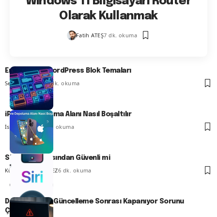
Windows 11 Bilgisayarı Router
Olarak Kullanmak
Fatih ATEŞ
7 dk. okuma
En İyi 13 FSE WordPress Blok Temaları
Serdar TATLISU
8 dk. okuma
iPhone Depolama Alanı Nasıl Boşaltılır
İsmail YILDIZ
6 dk. okuma
Siri Gizlilik Açısından Güvenli mi
Kübra GÜLDÖKMEZ
6 dk. okuma
Dell Bilgisayar Güncelleme Sonrası Kapanıyor Sorunu
Çözümü