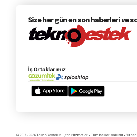
Size her gün en son haberleri ve s
İş Ortaklarımız
© 2013 - 2026 TeknoDestek Müşteri Hizmetleri • Tüm hakları saklıdır • Bu sit