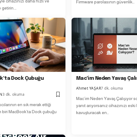
le cihazınızı daha hızlı ve
Firmware parolasının güvenlik…
 getirin.…
k’ta Dock Çubuğu
Mac’im Neden Yavaş Çalı
Ahmet YAŞAR
7 dk. okuma
ÜN
3 dk. okuma
Mac’im Neden Yavaş Çalışıyor s
cılarının en sık merak ettiği
yanıt arıyorsanız cihazınızı eski
 biri MacBook’ta Dock çubuğu
kavuşturacak en…