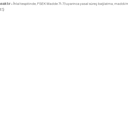
saktır •
İhlal tespitinde; FSEK Madde 71-73 uyarınca yasal süreç başlatma, maddi/m
TEŞ