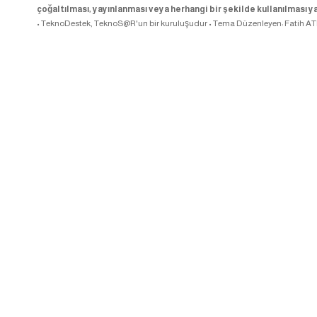
çoğaltılması, yayınlanması veya herhangi bir şekilde kullanılması ya
• TeknoDestek,
TeknoS@R
'un bir kuruluşudur • Tema Düzenleyen:
Fatih A