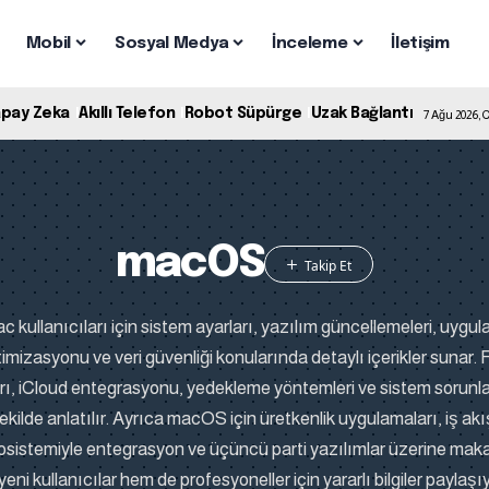
Mobil
Sosyal Medya
İnceleme
İletişim
apay Zeka
Akıllı Telefon
Robot Süpürge
Uzak Bağlantı
7 Ağu 2026,
macOS
kullanıcıları için sistem ayarları, yazılım güncellemeleri, uygul
mizasyonu ve veri güvenliği konularında detaylı içerikler sunar. F
ı, iCloud entegrasyonu, yedekleme yöntemleri ve sistem sorunl
şekilde anlatılır. Ayrıca macOS için üretkenlik uygulamaları, iş ak
kosistemiyle entegrasyon ve üçüncü parti yazılımlar üzerine maka
eni kullanıcılar hem de profesyoneller için yararlı bilgiler paylaşı