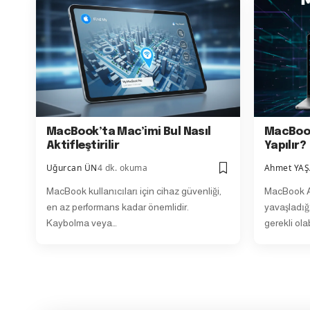
MacBook’ta Mac’imi Bul Nasıl
MacBook
Aktifleştirilir
Yapılır?
Uğurcan ÜN
4 dk. okuma
Ahmet YA
MacBook kullanıcıları için cihaz güvenliği,
MacBook Ai
en az performans kadar önemlidir.
yavaşladı
Kaybolma veya…
gerekli ola