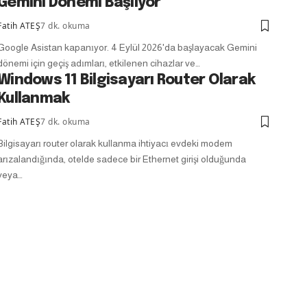
Gemini Dönemi Başlıyor
Fatih ATEŞ
7 dk. okuma
Google Asistan kapanıyor. 4 Eylül 2026'da başlayacak Gemini
dönemi için geçiş adımları, etkilenen cihazlar ve…
Windows 11 Bilgisayarı Router Olarak
Kullanmak
Fatih ATEŞ
7 dk. okuma
Bilgisayarı router olarak kullanma ihtiyacı evdeki modem
arızalandığında, otelde sadece bir Ethernet girişi olduğunda
veya…