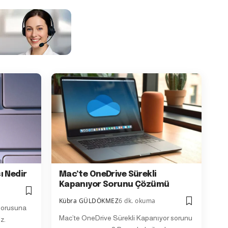
ı Nedir
Mac’te OneDrive Sürekli
Kapanıyor Sorunu Çözümü
Kübra GÜLDÖKMEZ
6 dk. okuma
 sorusuna
Mac’te OneDrive Sürekli Kapanıyor sorunu
z.