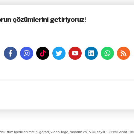
orun çözümlerini getiriyoruz!
edeki tüm içerikler (metin, görsel, video, logo, tasarım vb.) 5846 sayılı Fikir ve San