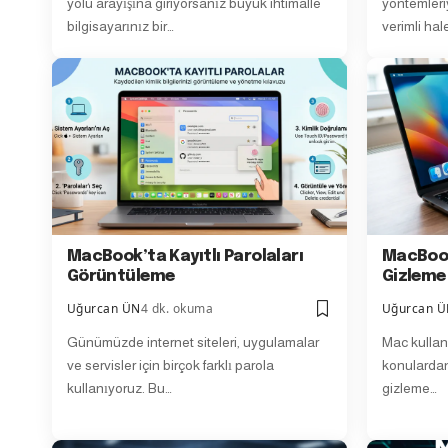
yolu arayışına giriyorsanız büyük ihtimalle
yöntemleriy
bilgisayarınız bir…
verimli hale
MacBook’ta Kayıtlı Parolaları
MacBoo
Görüntüleme
Gizleme
Uğurcan ÜN
4 dk. okuma
Uğurcan 
Günümüzde internet siteleri, uygulamalar
Mac kullanı
ve servisler için birçok farklı parola
konulardan
kullanıyoruz. Bu…
gizleme…