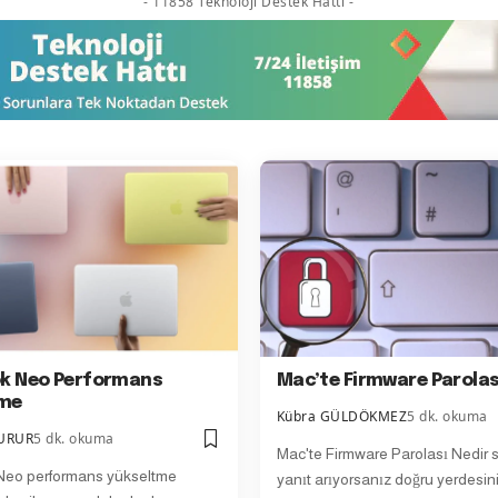
- 11858 Teknoloji Destek Hattı -
k Neo Performans
Mac’te Firmware Parolas
tme
Kübra GÜLDÖKMEZ
5 dk. okuma
DURUR
5 dk. okuma
Mac'te Firmware Parolası Nedir
eo performans yükseltme
yanıt arıyorsanız doğru yerdesini