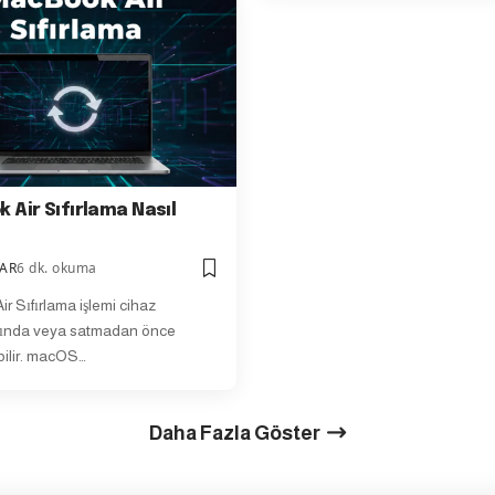
 Air Sıfırlama Nasıl
ŞAR
6 dk. okuma
r Sıfırlama işlemi cihaz
ğında veya satmadan önce
bilir. macOS…
Daha Fazla Göster