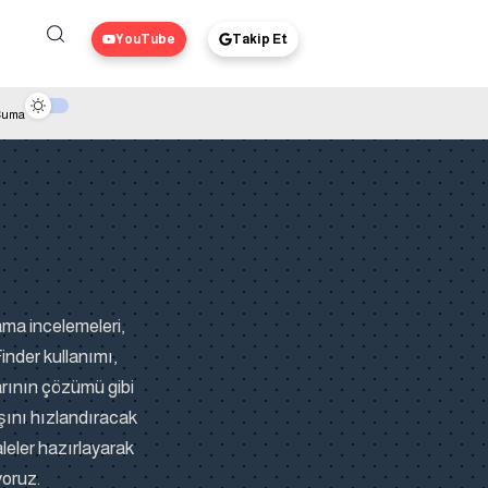
YouTube
Takip Et
 Cuma
ama incelemeleri,
inder kullanımı,
arının çözümü gibi
ışını hızlandıracak
leler hazırlayarak
yoruz.