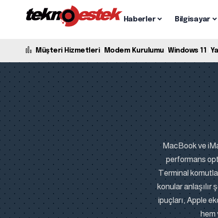
Haberler
Bilgisayar
Müşteri Hizmetleri
Modem Kurulumu
Windows 11
Y
MacBook ve iMac 
performans opti
Terminal komutlar
konular anlaşılır 
ipuçları, Apple e
hem y