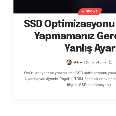
WINDOWS
SSD Optimizasyonu 
Yapmamanız Ger
Yanlış Ayar
Fatih ATEŞ
7 dk. okuma
Ömür uzatıyor diye yapılan ama SSD optimizasyonu yapar
4 yanlış ayarı öğrenin. Pagefile, TRIM, önbellek ve overpr
bilgiler. SSD optimizasyonu…