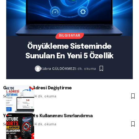
BILGISAYAR
Önyükleme Sisteminde
Sunulan En Yeni 5 Özellik
Kübra GÜLDÖKMEZ
6 dk. okuma
Gmail’de Mail Adresi Değiştirme
Senanur FINDIKÇI
4 dk. okuma
YouTube Shorts Kullanımını Sınırlandırma
Senanur FINDIKÇI
4 dk. okuma