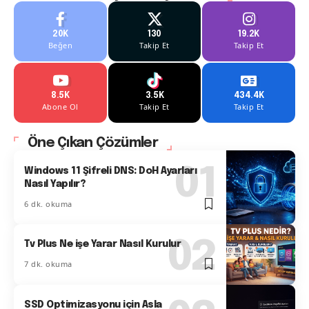
20K
130
19.2K
Beğen
Takip Et
Takip Et
8.5K
3.5K
434.4K
Abone Ol
Takip Et
Takip Et
Öne Çıkan Çözümler
Windows 11 Şifreli DNS: DoH Ayarları
Nasıl Yapılır?
6 dk. okuma
Tv Plus Ne işe Yarar Nasıl Kurulur
7 dk. okuma
SSD Optimizasyonu için Asla