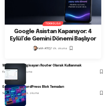
TEKNOLOJI
Google Asistan Kapanıyor: 4
Eylül’de Gemini Dönemi Başlıyor
Fatih ATEŞ
7 dk. okuma
Windows 11 Bilgisayarı Router Olarak Kullanmak
Fatih ATEŞ
7 dk. okuma
En İyi 13 FSE WordPress Blok Temaları
Serdar TATLISU
8 dk. okuma