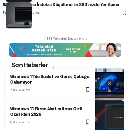
Windows Arama İndeksi Küçültme ile SSD’nizde Yer Açma
Fatih ATEŞ
6 dk. okuma
- 11858 Teknoloji Destek Hattı -
Son Haberler
Windows 11’de Başlat ve Görev Çubuğu
Çalışmıyor
7 dk. okuma
Windows 11 Ekran Alıntısı Aracı Gizli
Özellikleri 2026
6 dk. okuma