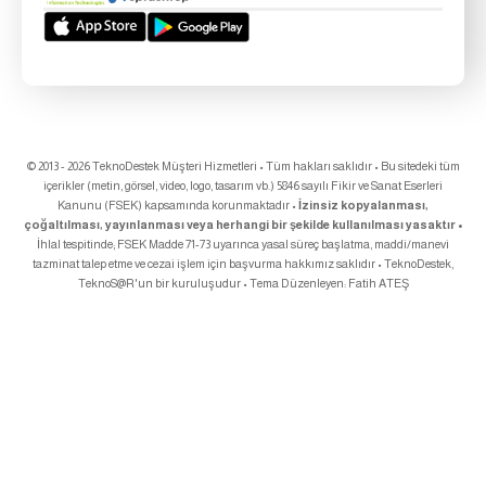
© 2013 - 2026 TeknoDestek Müşteri Hizmetleri • Tüm hakları saklıdır • Bu sitedeki tüm
içerikler (metin, görsel, video, logo, tasarım vb.) 5846 sayılı Fikir ve Sanat Eserleri
Kanunu (FSEK) kapsamında korunmaktadır •
İzinsiz kopyalanması,
çoğaltılması, yayınlanması veya herhangi bir şekilde kullanılması yasaktır •
İhlal tespitinde; FSEK Madde 71-73 uyarınca yasal süreç başlatma, maddi/manevi
tazminat talep etme ve cezai işlem için başvurma hakkımız saklıdır • TeknoDestek,
TeknoS@R
'un bir kuruluşudur • Tema Düzenleyen:
Fatih ATEŞ