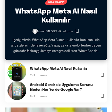
WHATSAPP
WhatsApp Meta AI Nasıl
Kullanılır
İsmail YILDIZ
7 dk. okuma
İçeriğimizde, WhatsApp Meta Aı nasıl kullanılır, konusunu ele
alıp sizler için derleyeceğiz. Yapay zeka teknolojileri her geçen
gün daha fazla uygulamaya entegre edilirken, WhatsApp da…
WhatsApp Meta AI Nasıl Kullanılır
7 dk. okuma
Android Gereksiz Uygulama Sorunu:
Neden Her Yerde Google Var?
8 dk. okuma