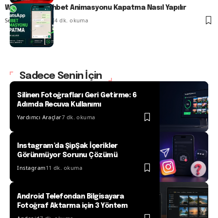
WhatsApp Sohbet Animasyonu Kapatma Nasıl Yapılır
Senanur FINDIKÇI
4 dk. okuma
Sadece Senin İçin
Silinen Fotoğrafları Geri Getirme: 6
Adımda Recuva Kullanımı
Yardımcı Araçlar
7 dk. okuma
Instagram’da ŞipŞak İçerikler
Görünmüyor Sorunu Çözümü
Instagram
11 dk. okuma
Android Telefondan Bilgisayara
Fotoğraf Aktarma için 3 Yöntem