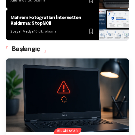
Android
7 dk. okuma
Mahrem Fotoğrafları İnternetten
Kaldırma: StopNCII
Sosyal Medya
10 dk. okuma
Başlangıç
BILGISAYAR