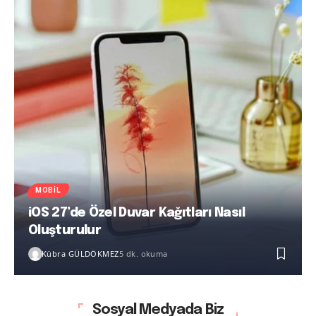
MOBIL
iOS 27’de Özel Duvar Kağıtları Nasıl
Oluşturulur
Kübra GÜLDÖKMEZ
5 dk. okuma
Sosyal Medyada Biz