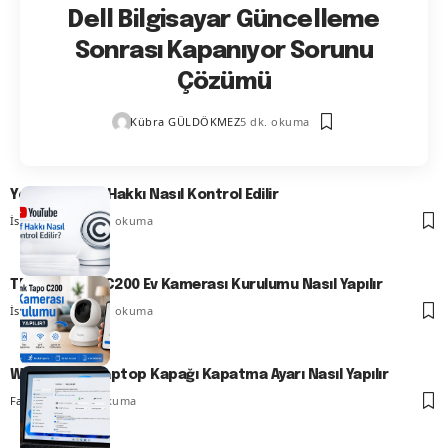
Dell Bilgisayar Güncelleme
Sonrası Kapanıyor Sorunu
Çözümü
Kübra GÜLDÖKMEZ
5 dk. okuma
YouTube Telif Hakkı Nasıl Kontrol Edilir
İsmail YILDIZ
7 dk. okuma
TP-Link Tapo C200 Ev Kamerası Kurulumu Nasıl Yapılır
İsmail YILDIZ
6 dk. okuma
Windows 11 Laptop Kapağı Kapatma Ayarı Nasıl Yapılır
Fatih ATEŞ
8 dk. okuma