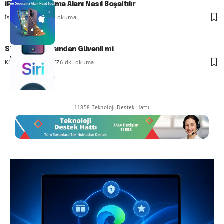
iPhone Depolama Alanı Nasıl Boşaltılır
İsmail YILDIZ
6 dk. okuma
Siri Gizlilik Açısından Güvenli mi
Kübra GÜLDÖKMEZ
6 dk. okuma
- 11858 Teknoloji Destek Hattı -