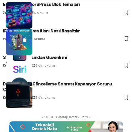
En İyi 13 FSE WordPress Blok Temaları
Serdar TATLISU
8 dk. okuma
iPhone Depolama Alanı Nasıl Boşaltılır
İsmail YILDIZ
6 dk. okuma
Siri Gizlilik Açısından Güvenli mi
Kübra GÜLDÖKMEZ
6 dk. okuma
Dell Bilgisayar Güncelleme Sonrası Kapanıyor Sorunu
Çözümü
Kübra GÜLDÖKMEZ
5 dk. okuma
- 11858 Teknoloji Destek Hattı -