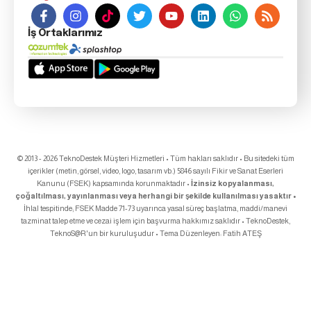
İş Ortaklarımız
© 2013 - 2026 TeknoDestek Müşteri Hizmetleri • Tüm hakları saklıdır • Bu sitedeki tüm
içerikler (metin, görsel, video, logo, tasarım vb.) 5846 sayılı Fikir ve Sanat Eserleri
Kanunu (FSEK) kapsamında korunmaktadır •
İzinsiz kopyalanması,
çoğaltılması, yayınlanması veya herhangi bir şekilde kullanılması yasaktır •
İhlal tespitinde; FSEK Madde 71-73 uyarınca yasal süreç başlatma, maddi/manevi
tazminat talep etme ve cezai işlem için başvurma hakkımız saklıdır • TeknoDestek,
TeknoS@R
'un bir kuruluşudur • Tema Düzenleyen:
Fatih ATEŞ