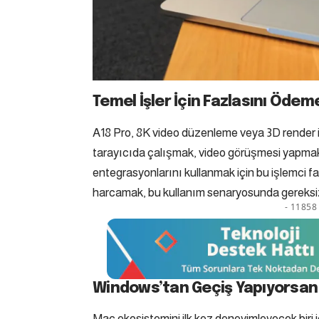
Temel İşler İçin Fazlasını Ödem
A18 Pro, 8K video düzenleme veya 3D render 
tarayıcıda çalışmak, video görüşmesi yapmak
entegrasyonlarını kullanmak için bu işlemci fazl
harcamak, bu kullanım senaryosunda gereksi
- 11858 
Windows’tan Geçiş Yapıyorsan
Mac ekosistemini ilk kez deneyimleyecek biri 