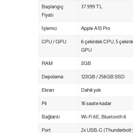
Başlangıç
37.999 TL
Fiyatı
İşlemci
Apple A18 Pro
CPU / GPU
6 çekirdek CPU, 5 çekird
GPU
RAM
8GB
Depolama
128GB / 256GB SSD
Ekran
Dahili yok
Pil
16 saate kadar
Bağlantı
Wi-Fi 6E, Bluetooth 6
Port
2x USB-C (Thunderbolt 