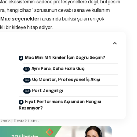
ı: Mac ekosistemini sadece profesyonellere değil, bütçesini
ra, hangi cihaz” sorusunun cevabı sana ve kullanım
 Mac seçenekleri
arasında bu ikisi şu an en çok
lı bir kitleye hitap ediyor.
Mac Mini M4 Kimler İçin Doğru Seçim?
?
Aynı Para, Daha Fazla Güç
Üç Monitör, Profesyonel İş Akışı
Port Zenginliği
Fiyat Performans Açısından Hangisi
Kazanıyor?
knoloji Destek Hattı -