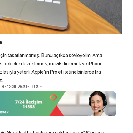
e
için tasarlanmamış. Bunu açıkça söyleyelim. Ama
, belgeler düzenlemek, müzik dinlemek ve iPhone
asıyla yeterli. Apple’ın Pro etiketine binlerce lira
z.
Teknoloji Destek Hattı -
için Neo ideal bir başlangıç noktası. macOS’un aynı