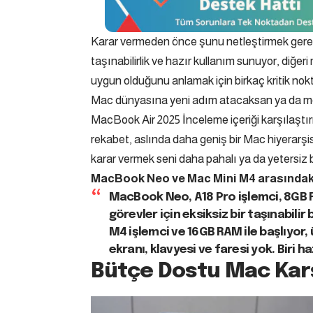
Karar vermeden önce şunu netleştirmek gerek: bu
taşınabilirlik ve hazır kullanım sunuyor, diğer
uygun olduğunu anlamak için birkaç kritik nok
Mac dünyasına yeni adım atacaksan ya da 
MacBook Air 2025 İnceleme
içeriği karşılaş
rekabet, aslında daha geniş bir Mac hiyerarşi
karar vermek seni daha pahalı ya da yetersiz bi
MacBook Neo ve Mac Mini M4 arasındaki
MacBook Neo, A18 Pro işlemci, 8GB 
görevler için eksiksiz bir taşınabili
M4 işlemci ve 16GB RAM ile başlıyor
ekranı, klavyesi ve faresi yok. Biri ha
Bütçe Dostu Mac Karş