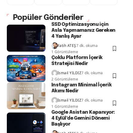
Popüler Gönderiler
SSD Optimizasyonu için
Asla Yapmamanız Gereken
4 Yanlış Ayar
Fatih ATEŞ
7 dk. okuma
1 Görüntüleme
Çoklu Platform İçerik
Stratejisi Nedir
İsmail YILDIZ
7 dk. okuma
2 Görüntüleme
Instagram Minimal İçerik
Akımı Nedir
İsmail YILDIZ
7 dk. okuma
1 Görüntüleme
Google Asistan Kapanıyor:
4 Eylül’de Gemini Dönemi
Başlıyor