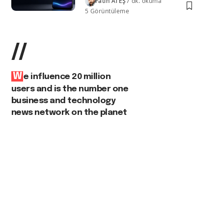
Fatih ATEŞ
7 dk. okuma
5 Görüntüleme
//
W
e influence 20 million
users and is the number one
business and technology
news network on the planet