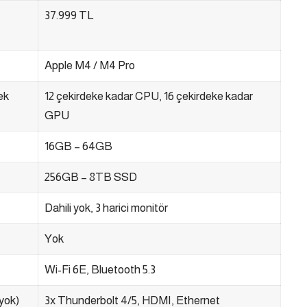
37.999 TL
Apple M4 / M4 Pro
ek
12 çekirdeke kadar CPU, 16 çekirdeke kadar
GPU
16GB – 64GB
256GB – 8TB SSD
Dahili yok, 3 harici monitör
Yok
Wi-Fi 6E, Bluetooth 5.3
yok)
3x Thunderbolt 4/5, HDMI, Ethernet