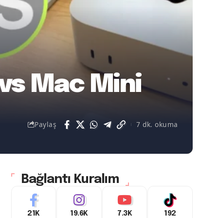
vs Mac Mini
Paylaş
7 dk. okuma
Bağlantı Kuralım
21K
19.6K
7.3K
192