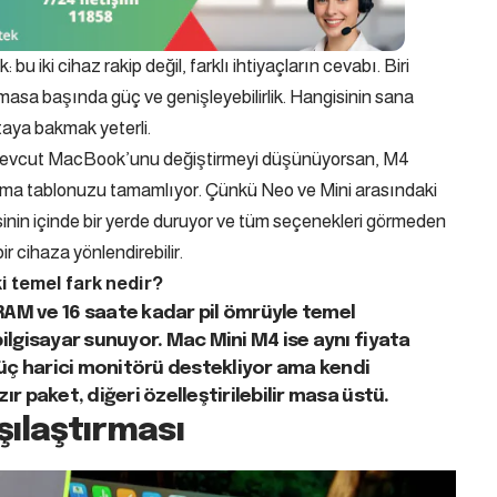
 iki cihaz rakip değil, farklı ihtiyaçların cevabı. Biri
i masa başında güç ve genişleyebilirlik. Hangisinin sana
taya bakmak yeterli.
mevcut MacBook’unu değiştirmeyi düşünüyorsan,
M4
tırma tablonuzu tamamlıyor. Çünkü Neo ve Mini arasındaki
sinin içinde bir yerde duruyor ve tüm seçenekleri görmeden
r cihaza yönlendirebilir.
 temel fark nedir?
RAM ve 16 saate kadar pil ömrüyle temel
r bilgisayar sunuyor. Mac Mini M4 ise aynı fiyata
, üç harici monitörü destekliyor ama kendi
zır paket, diğeri özelleştirilebilir masa üstü.
ılaştırması