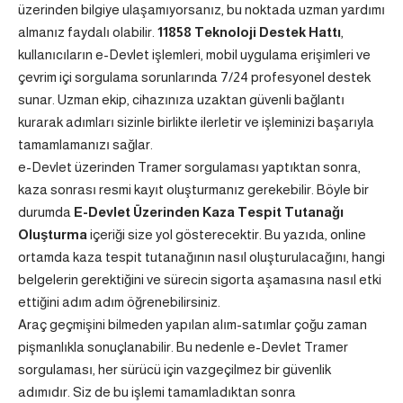
üzerinden bilgiye ulaşamıyorsanız, bu noktada uzman yardımı
almanız faydalı olabilir.
11858 Teknoloji Destek Hattı
,
kullanıcıların e-Devlet işlemleri, mobil uygulama erişimleri ve
çevrim içi sorgulama sorunlarında 7/24 profesyonel destek
sunar. Uzman ekip, cihazınıza uzaktan güvenli bağlantı
kurarak adımları sizinle birlikte ilerletir ve işleminizi başarıyla
tamamlamanızı sağlar.
e-Devlet üzerinden Tramer sorgulaması yaptıktan sonra,
kaza sonrası resmi kayıt oluşturmanız gerekebilir. Böyle bir
durumda
E-Devlet Üzerinden Kaza Tespit Tutanağı
Oluşturma
içeriği size yol gösterecektir. Bu yazıda, online
ortamda kaza tespit tutanağının nasıl oluşturulacağını, hangi
belgelerin gerektiğini ve sürecin sigorta aşamasına nasıl etki
ettiğini adım adım öğrenebilirsiniz.
Araç geçmişini bilmeden yapılan alım-satımlar çoğu zaman
pişmanlıkla sonuçlanabilir. Bu nedenle e-Devlet Tramer
sorgulaması, her sürücü için vazgeçilmez bir güvenlik
adımıdır. Siz de bu işlemi tamamladıktan sonra