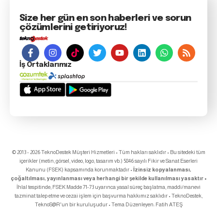
Size her gün en son haberleri ve sorun
çözümlerini getiriyoruz!
İş Ortaklarımız
© 2013 - 2026 TeknoDestek Müşteri Hizmetleri • Tüm hakları saklıdır • Bu sitedeki tüm
içerikler (metin, görsel, video, logo, tasarım vb.) 5846 sayılı Fikir ve Sanat Eserleri
Kanunu (FSEK) kapsamında korunmaktadır •
İzinsiz kopyalanması,
çoğaltılması, yayınlanması veya herhangi bir şekilde kullanılması yasaktır •
İhlal tespitinde; FSEK Madde 71-73 uyarınca yasal süreç başlatma, maddi/manevi
tazminat talep etme ve cezai işlem için başvurma hakkımız saklıdır • TeknoDestek,
TeknoS@R
'un bir kuruluşudur • Tema Düzenleyen:
Fatih ATEŞ