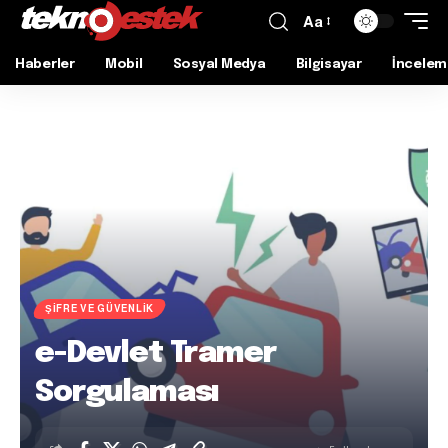
Aa
Haberler
Mobil
Sosyal Medya
Bilgisayar
İncelem
ŞIFRE VE GÜVENLIK
e-Devlet Tramer
Sorgulaması