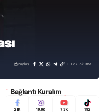
ası
Paylaş
3 dk. okuma
Bağlantı Kuralım
21K
19.6K
7.3K
192