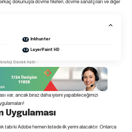
irkaç dokunuşla dövme fikirleri, dövme sanatçıları ve diğer
Inkhunter
LayerPaint HD
knoloji Destek Hattı -
ı var, ancak biraz daha iyisini yapabileceğimizi
ygulamaları!
ım Uygulaması
abi ki Adobe hemen listede ilk yerini alacaktır. Onlarca