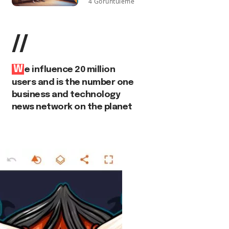
4 Görüntüleme
//
W
e influence 20 million
users and is the number one
business and technology
news network on the planet