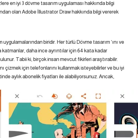
ere en iyi 3 dövme tasarım uygulaması hakkında bilgi
ndan olan Adobe İllustrator Draw hakkında bilgi vererek
zim uygulamalarından biridir. Her türlü Dövme tasarım ‘ını ve
da katmanlar, daha ince ayrıntılar için 64 kata kadar
unur. Tabii ki, birçok insan mevcut fikirleri araştırabilir.
 çizmek için telefonlarını kullanmak isteyebilirler ve bu iyi
de aylık abonelik fiyatları ile alabiliyorsunuz. Ancak,