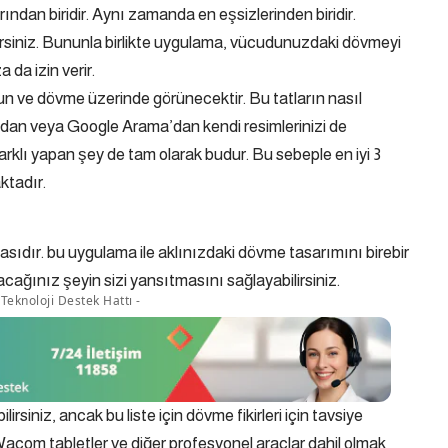
rından biridir. Aynı zamanda en eşsizlerinden biridir.
ilirsiniz. Bununla birlikte uygulama, vücudunuzdaki dövmeyi
 da izin verir.
n ve dövme üzerinde görünecektir. Bu tatların nasıl
ndan veya Google Arama’dan kendi resimlerinizi de
farklı yapan şey de tam olarak budur. Bu sebeple en iyi 3
ktadır.
ıdır. bu uygulama ile aklınızdaki dövme tasarımını birebir
ağınız şeyin sizi yansıtmasını sağlayabilirsiniz.
Teknoloji Destek Hattı -
rsiniz, ancak bu liste için dövme fikirleri için tavsiye
acom tabletler ve diğer profesyonel araçlar dahil olmak