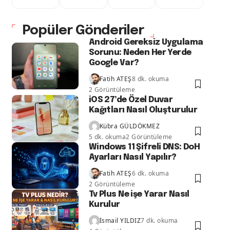
Popüler Gönderiler
Android Gereksiz Uygulama
Sorunu: Neden Her Yerde
Google Var?
Fatih ATEŞ
8 dk. okuma
2 Görüntüleme
iOS 27’de Özel Duvar
Kağıtları Nasıl Oluşturulur
Kübra GÜLDÖKMEZ
5 dk. okuma
2 Görüntüleme
Windows 11 Şifreli DNS: DoH
Ayarları Nasıl Yapılır?
Fatih ATEŞ
6 dk. okuma
2 Görüntüleme
Tv Plus Ne işe Yarar Nasıl
Kurulur
İsmail YILDIZ
7 dk. okuma