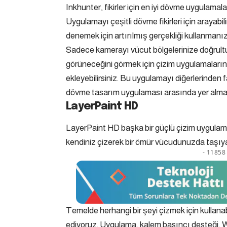
Inkhunter, fikirler için en iyi dövme uygulamala
Uygulamayı çeşitli dövme fikirleri için arayab
denemek için artırılmış gerçekliği kullanmanıza
Sadece kamerayı vücut bölgelerinize doğrultu
görüneceğini görmek için çizim uygulamaları
ekleyebilirsiniz. Bu uygulamayı diğerlerinden 
dövme tasarım uygulaması arasında yer alma
LayerPaint HD
LayerPaint HD başka bir güçlü çizim uygulamas
kendiniz çizerek bir ömür vücudunuzda taşıyac
- 11858 
Temelde herhangi bir şeyi çizmek için kullanabili
ediyoruz. Uygulama, kalem basıncı desteği, W