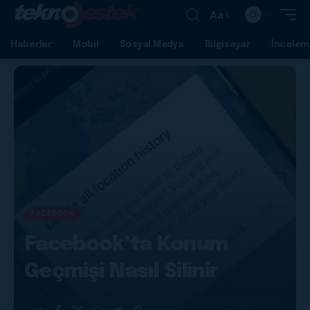
Aa
Haberler
Mobil
Sosyal Medya
Bilgisayar
İncelem
FACEBOOK
Facebook’ta Konum
Geçmişi Nasıl Silinir