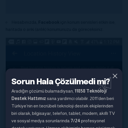
Hesabınızda,
Facebook
için konum servisleri etkin ise,
haritada o anki (anlık) konumunuzu da göreceksiniz.
Sorun Hala Çözülmedi mi?
Aradığın çözümü bulamadıysan,
11858 Teknoloji
Destek Hattımız
sana yardımcı olabilir. 2011’den beri
Türkiye’nin en tecrübeli teknoloji destek ekiplerinden
biri olarak, bilgisayar, telefon, tablet, modem, akıllı TV
ve sosyal medya sorunlarında
7/24
profesyonel