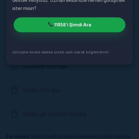
destek veriyoruz. Uzman ekibimizle hemen görüşmek
ister misin?
11858’i Şimdi Ara
Görüşme öncesi dakika ücreti sesli olarak bilgilendirilir
Facebook
, belli bir tarih için konum verilerinize sahip değilse,