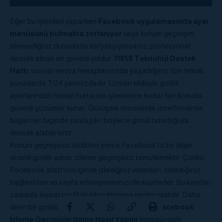
Eğer bu işlemleri yaparken
Facebook uygulamasında ayar
menüsünü bulmakta zorlanıyor
veya konum geçmişini
silemediğiniz durumlarla karşılaşıyorsanız, profesyonel
destek almak en güvenli yoldur.
11858 Teknoloji Destek
Hattı
, sosyal medya hesaplarınızda yaşadığınız tüm teknik
sorunlarda 7/24 yanınızdadır. Uzman ekibiyle gizlilik
ayarlarından hesap kurtarma işlemlerine kadar her konuda
güvenli çözümler sunar. Görüşme öncesinde ücretlendirme
bilgisi net biçimde paylaşılır; böylece gönül rahatlığıyla
destek alabilirsiniz.
Konum geçmişinizi sildikten sonra Facebook’ta bir diğer
önemli gizlilik adımı, izleme geçmişinizi temizlemektir. Çünkü
Facebook, platform içinde izlediğiniz videoları, tıkladığınız
bağlantıları ve sayfa etkileşimlerinizi de kaydeder. Bu kayıtlar
zamanla kişisel profil oluşturulmasına neden olabilir. Daha
derin bir gizlilik kontrolü sağlamak isterseniz,
Facebook
İzleme Geçmişini Silme Nasıl Yapılır
konusundaki