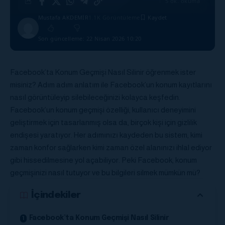
5 dk. okuma
Mustafa AKDEMİR
1.1K Görüntüleme
Son güncelleme: 22 Nisan 2026 10:20
Facebook’ta Konum Geçmişi Nasıl Silinir öğrenmek ister
misiniz? Adım adım anlatım ile Facebook’un konum kayıtlarını
nasıl görüntüleyip silebileceğinizi kolayca keşfedin.
Facebook’un konum geçmişi özelliği, kullanıcı deneyimini
geliştirmek için tasarlanmış olsa da, birçok kişi için gizlilik
endişesi yaratıyor. Her adımınızı kaydeden bu sistem, kimi
zaman konfor sağlarken kimi zaman özel alanınızı ihlal ediyor
gibi hissedilmesine yol açabiliyor. Peki Facebook, konum
geçmişinizi nasıl tutuyor ve bu bilgileri silmek mümkün mü?
İçindekiler
Facebook’ta Konum Geçmişi Nasıl Silinir