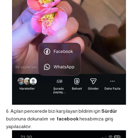
Açılan pencerede bizi karşılayan bildirim için
Sürdür
butonuna dokunalım ve
facebook
hesabımıza giriş
yapılacaktır.