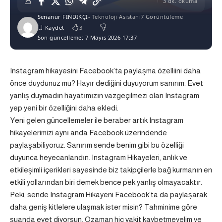
3 dk. okuma
Senanur FINDIKÇI
- Teknoloji Asistanı
7 Görüntüleme
3
Son güncelleme: 7 Mayıs 2026 17:37
Instagram hikayesini Facebook’ta paylaşma özelliini daha
önce duydunuz mu? Hayır dediğini duyuyorum sanırım. Evet
yanlış duymadın hayatımızın vazgeçilmezi olan Instagram
yep yeni bir özelliğini daha ekledi.
Yeni gelen güncellemeler ile beraber artık Instagram
hikayelerimizi aynı anda Facebook üzerindende
paylaşabiliyoruz. Sanırım sende benim gibi bu özelliği
duyunca heyecanlandın. Instagram Hikayeleri, anlık ve
etkileşimli içerikleri sayesinde biz takipçilerle bağ kurmanın en
etkili yollarından biri demek bence pek yanlış olmayacaktır.
Peki, sende Instagram Hikayeni Facebook’ta da paylaşarak
daha geniş kitlelere ulaşmak ister misin? Tahminime göre
şuanda evet diyorsun. Ozaman hiç vakit kaybetmeyelim ve