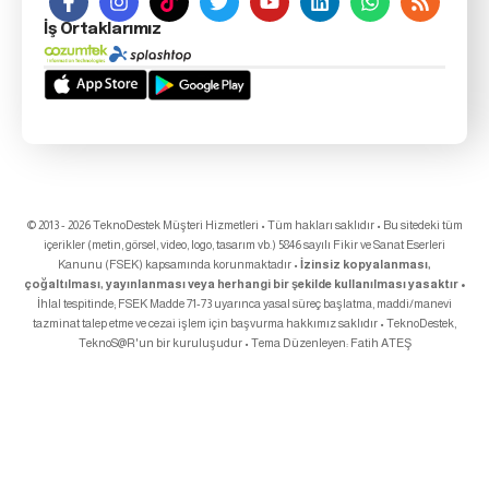
İş Ortaklarımız
© 2013 - 2026 TeknoDestek Müşteri Hizmetleri • Tüm hakları saklıdır • Bu sitedeki tüm
içerikler (metin, görsel, video, logo, tasarım vb.) 5846 sayılı Fikir ve Sanat Eserleri
Kanunu (FSEK) kapsamında korunmaktadır •
İzinsiz kopyalanması,
çoğaltılması, yayınlanması veya herhangi bir şekilde kullanılması yasaktır •
İhlal tespitinde; FSEK Madde 71-73 uyarınca yasal süreç başlatma, maddi/manevi
tazminat talep etme ve cezai işlem için başvurma hakkımız saklıdır • TeknoDestek,
TeknoS@R
'un bir kuruluşudur • Tema Düzenleyen:
Fatih ATEŞ