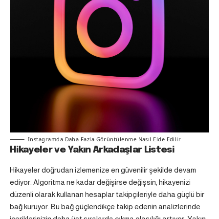
Instagramda Daha Fazla Görüntülenme Nasıl Elde Edilir
Hikayeler ve Yakın Arkadaşlar Listesi
Hikayeler doğrudan izlemenize en güvenilir şekilde devam
ediyor. Algoritma ne kadar değişirse değişsin, hikayenizi
düzenli olarak kullanan hesaplar takipçileriyle daha güçlü bir
bağ kuruyor. Bu bağ güçlendikçe takip edenin analizlerinde
içeriklerinizin daha üst sıralarda çıkma olasılığı artıyor. Yakın