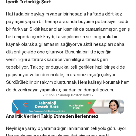
İçerik Tutarlılığı Şart
Haftada bir paylaşım yapan bir hesapla haftada dört kez
paylaşım yapan bir hesap arasında büyüme potansiyeli ciddi
bir fark var. Sıklık kadar olan kısmılık da tamamlanmıştır. geniş
bir tempoda içerik kaydı, takipçilerinizin sizi öngörülü bir
kaynak olarak algılamasını sağlıyor ve aktif hesapları daha
düzenli şekilde öne çıkarıyor. Bununla birlikte içeriğin
verimliliğini artırarak sadece verimliliği artırmak geri
tepebiliyor. Takipçiler düşük kaliteli içerikleri hızlı bir şekilde
geçiştiriyor ve bu durum iletişim oranınızı aşağı çekiyor.
Sürdürülebilir bir takvim oluşturmak; Hem kaliteyi korumak hem
de düzenli yayın yapmak açısından en dengeli çözüm.
- 11858 Teknoloji Destek Hattı -
Analitik Verileri Takip Etmeden İlerlenmez
Neyin işe yarayıp yaramadığını anlamanın tek yolu görülüyor.
Her paylaşımın ardından ulaşım, iletişim oranı, profil