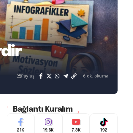
rdir
Paylaş
6 dk. okuma
Bağlantı Kuralım
21K
19.6K
7.3K
192