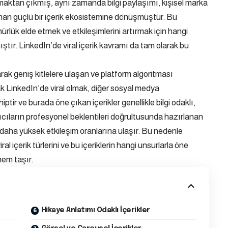
aktan çıkmış, aynı zamanda bilgi paylaşımı, kişisel marka
unan güçlü bir içerik ekosistemine dönüşmüştür. Bu
nürlük elde etmek ve etkileşimlerini artırmak için hangi
ştır. LinkedIn’de viral içerik kavramı da tam olarak bu
larak geniş kitlelere ulaşan ve platform algoritması
k LinkedIn’de viral olmak, diğer sosyal medya
ptir ve burada öne çıkan içerikler genellikle bilgi odaklı,
ıcıların profesyonel beklentileri doğrultusunda hazırlanan
 daha yüksek etkileşim oranlarına ulaşır. Bu nedenle
al içerik türlerini ve bu içeriklerin hangi unsurlarla öne
nem taşır.
Hikaye Anlatımı Odaklı İçerikler