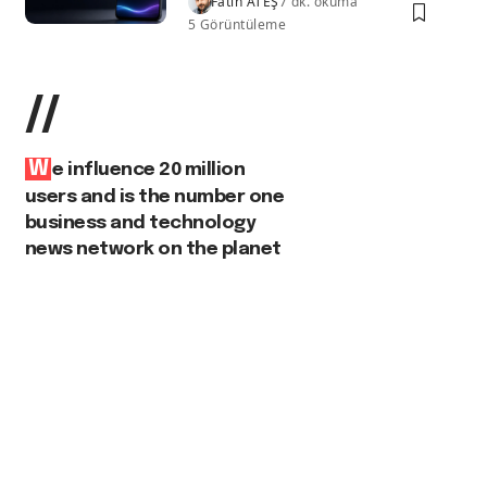
Fatih ATEŞ
7 dk. okuma
5 Görüntüleme
//
W
e influence 20 million
users and is the number one
business and technology
news network on the planet