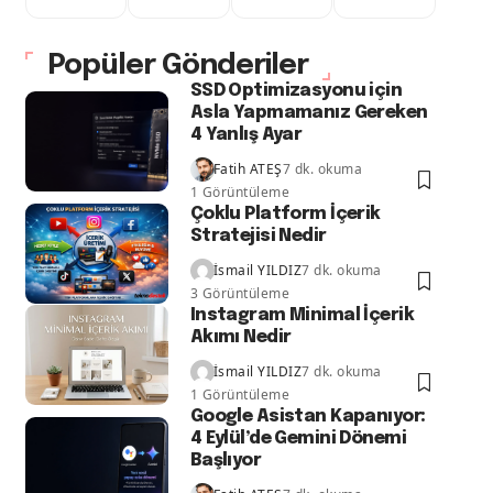
Popüler Gönderiler
SSD Optimizasyonu için
Asla Yapmamanız Gereken
4 Yanlış Ayar
Fatih ATEŞ
7 dk. okuma
1 Görüntüleme
Çoklu Platform İçerik
Stratejisi Nedir
İsmail YILDIZ
7 dk. okuma
3 Görüntüleme
Instagram Minimal İçerik
Akımı Nedir
İsmail YILDIZ
7 dk. okuma
1 Görüntüleme
Google Asistan Kapanıyor:
4 Eylül’de Gemini Dönemi
Başlıyor