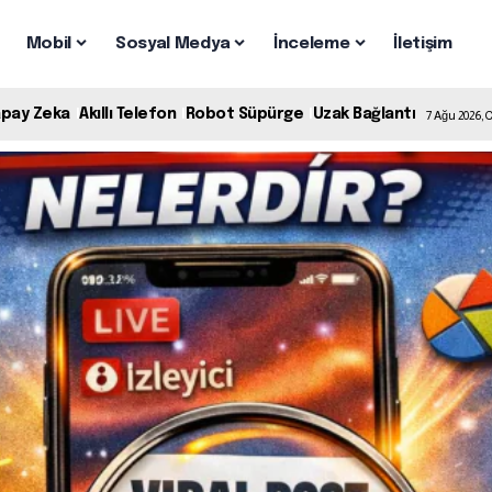
Mobil
Sosyal Medya
İnceleme
İletişim
apay Zeka
Akıllı Telefon
Robot Süpürge
Uzak Bağlantı
7 Ağu 2026,