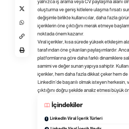
yalnızca iş arama veya CV paylaşma alanı olm
oluşturma ve geniş kitlelere ulaşma fırsatı s
değişimle birlikte kullanıcılar, daha fazla görü
içeriklerin öne çıktığını merak etmeye başlamı
noktada önem kazanır.
Viral içerikler, kısa sürede yüksek etkileşim a
tarafından öne çıkarılan paylaşımlardır. Anca
platformlarına göre daha farklı dinamiklere sahi
samimi ve değer sunan yapıya sahiptir. Kullan
içerikler, hem daha fazla dikkat çeker hem de
LinkedIn’de başarılı olmak isteyen herkesin, vir
çıktığını doğru şekilde analiz etmesi büyük ö
İçindekiler
LinkedIn Viral İçerik Türleri
LinkedIn Viral İçerik Nedir