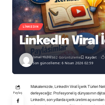
LINKEDIN
LinkedIn Viral 
662 Görüntüleme
İsmail YILDIZ
Son güncelleme: 6 Nisan 2026 02:59
Makalemizde, LinkedIn Viral İçerik Türleri Nel
Paylaş
derleyeceğiz. Profesyonel iş dünyasının dijita
LinkedIn
, son yıllarda içerik üretimi açısınd