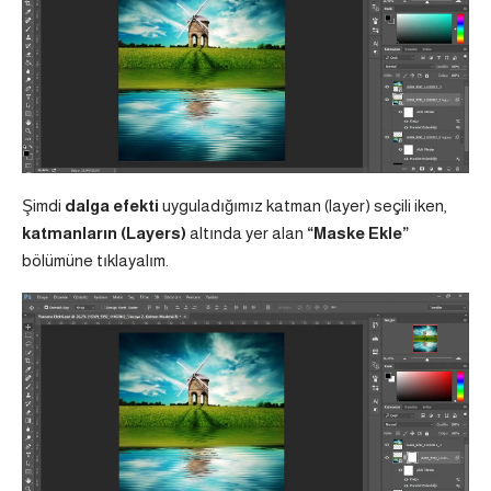
Şimdi
dalga efekti
uyguladığımız katman (layer) seçili iken,
katmanların (Layers)
altında yer alan
“Maske Ekle”
bölümüne tıklayalım.