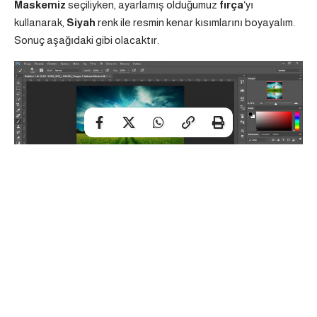
Maskemiz
seçiliyken, ayarlamış olduğumuz
fırça
‘yı
kullanarak,
Siyah
renk ile resmin kenar kısımlarını boyayalım.
Sonuç aşağıdaki gibi olacaktır.
ETİKETLER:
fotoğraf efekti
görüntü düzenleme
photoshop
yansıma ekleme nasıl yapılır