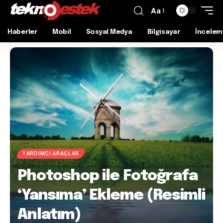
Aa
Haberler
Mobil
Sosyal Medya
Bilgisayar
İncelem
YARDIMCI ARAÇLAR
Photoshop ile Fotoğrafa
‘Yansıma’ Ekleme (Resimli
Anlatım)