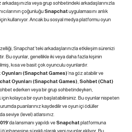
iz arkadaşınızla veya grup sohbetindeki arkadaşlarınızla
nıcılarının çoğunluğu
Snapchat
uygulamasını anlık
 için kullanıyor. Ancak bu sosyal medya platformu oyun
zelliği, Snapchat’teki arkadaşlarınızla etkileşim sürenizi
r. Bu oyunlar, genellikle iki veya daha fazla kişinin
ilmiş, kısa ve basit çok oyunculu oyunlardır.
 Oyunları (Snapchat Games)
’na göz atabilir ve
chat Oyunları (Snapchat Games)
,
Sohbet (Chat)
e sohbet ederken veya bir grup sohbetindeyken,
çin kolayca bir oyun başlatabilirsiniz. Bu oyunlar nispeten
turumda puanlarınız kaydedilir ve oyun içi ödüller
 seviye (level) atlarsınız.
019
‘da lansmanı yapıldı ve
Snapchat
platformuna
tüphanesine sürekli olarak yeni oyunlar ekliyor. Bu