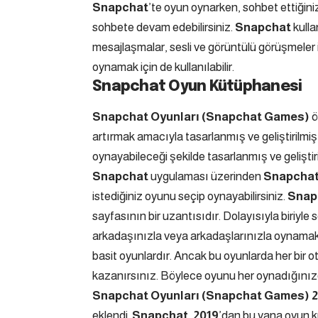
Snapchat
’te oyun oynarken, sohbet ettiğin
sohbete devam edebilirsiniz.
Snapchat
kulla
mesajlaşmalar, sesli ve görüntülü görüşmeler
oynamak için de kullanılabilir.
Snapchat Oyun Kütüphanesi
Snapchat Oyunları (Snapchat Games)
ö
artırmak amacıyla tasarlanmış ve geliştirilmişti
oynayabileceği şekilde tasarlanmış ve geliştir
Snapchat
uygulaması üzerinden
Snapchat
istediğiniz oyunu seçip oynayabilirsiniz.
Snap
sayfasının bir uzantısıdır. Dolayısıyla biriyl
arkadaşınızla veya arkadaşlarınızla oynamak i
basit oyunlardır. Ancak bu oyunlarda her bir o
kazanırsınız. Böylece oyunu her oynadığınızda
Snapchat Oyunları (Snapchat Games)
2
eklendi.
Snapchat
,
2019
’dan bu yana oyun kü