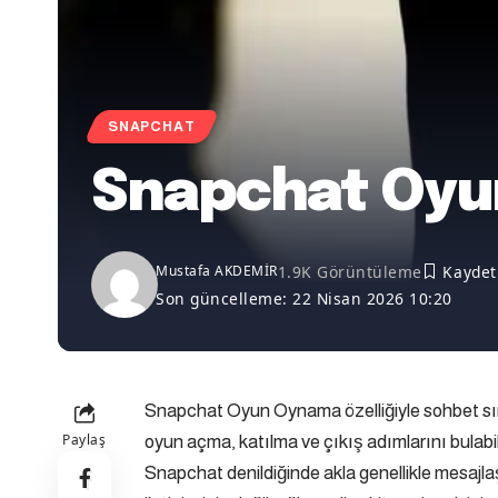
SNAPCHAT
Snapchat Oy
1.9K Görüntüleme
Mustafa AKDEMİR
Son güncelleme: 22 Nisan 2026 10:20
Snapchat Oyun Oynama özelliğiyle sohbet sır
Paylaş
oyun açma, katılma ve çıkış adımlarını bulabili
Snapchat denildiğinde akla genellikle mesajla