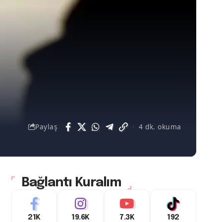
Paylaş
4 dk. okuma
Bağlantı Kuralım
21K
19.6K
7.3K
192