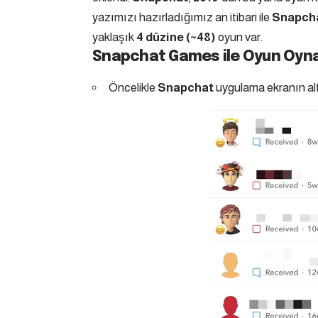
yazımızı hazırladığımız an itibari ile
Snapch
yaklaşık
4
düzine (~48)
oyun var.
Snapchat Games ile Oyun Oy
Öncelikle
Snapchat
uygulama ekranın al