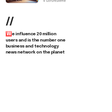
4 Görüntüleme
//
W
e influence 20 million
users and is the number one
business and technology
news network on the planet