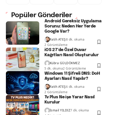
Popüler Gönderiler
Android Gereksiz Uygulama
Sorunu: Neden Her Yerde
Google Var?
Fatih ATEŞ
8 dk. okuma
2 Görüntüleme
iOS 27’de Özel Duvar
Kağıtları Nasıl Oluşturulur
Kübra GÜLDÖKMEZ
5 dk. okuma
2 Görüntüleme
Windows 11 Şifreli DNS: DoH
Ayarları Nasıl Yapılır?
Fatih ATEŞ
6 dk. okuma
2 Görüntüleme
Tv Plus Ne işe Yarar Nasıl
Kurulur
İsmail YILDIZ
7 dk. okuma