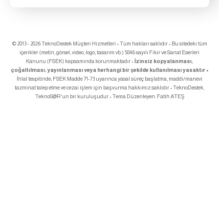
© 2013 - 2026 TeknoDestek Müşteri Hizmetleri • Tüm hakları saklıdır • Bu sitedeki tüm
içerikler (metin, görsel, video, logo, tasarım vb.) 5846 sayılı Fikir ve Sanat Eserleri
Kanunu (FSEK) kapsamında korunmaktadır •
İzinsiz kopyalanması,
çoğaltılması, yayınlanması veya herhangi bir şekilde kullanılması yasaktır •
İhlal tespitinde; FSEK Madde 71-73 uyarınca yasal süreç başlatma, maddi/manevi
tazminat talep etme ve cezai işlem için başvurma hakkımız saklıdır • TeknoDestek,
TeknoS@R
'un bir kuruluşudur • Tema Düzenleyen:
Fatih ATEŞ