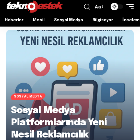
Aa
Haberler
Mobil
Sosyal Medya
Bilgisayar
İncelem
SOSYAL MEDYA
Sosyal Medya
Platformlarında Yeni
Nesil Reklamcılık