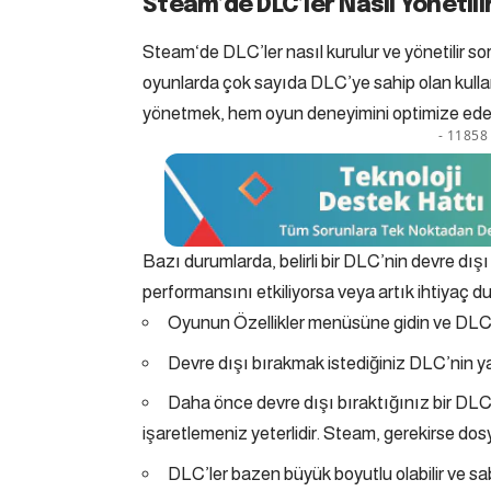
Steam’de DLC’ler Nasıl Yönetili
Steam‘de DLC’ler nasıl kurulur ve yönetilir so
oyunlarda çok sayıda DLC’ye sahip olan kullanıc
yönetmek, hem oyun deneyimini optimize eder 
- 11858 
Bazı durumlarda, belirli bir DLC’nin devre dış
performansını etkiliyorsa veya artık ihtiyaç du
Oyunun Özellikler menüsüne gidin ve DLC
Devre dışı bırakmak istediğiniz DLC’nin ya
Daha önce devre dışı bıraktığınız bir DLC’
işaretlemeniz yeterlidir. Steam, gerekirse dosy
DLC’ler bazen büyük boyutlu olabilir ve sabi