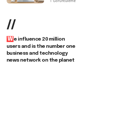
1 Görüntüleme
//
W
e influence 20 million
users and is the number one
business and technology
news network on the planet