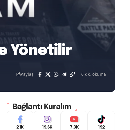
e Yönetilir
Paylaş
6 dk. okuma
Bağlantı Kuralım
21K
19.6K
7.3K
192