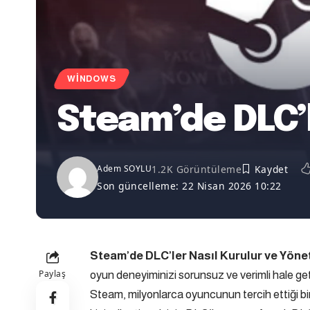
WINDOWS
Steam’de DLC’l
1.2K Görüntüleme
Adem SOYLU
Son güncelleme: 22 Nisan 2026 10:22
Steam’de DLC’ler Nasıl Kurulur ve Yönet
Paylaş
oyun deneyiminizi sorunsuz ve verimli hale getir
Steam, milyonlarca oyuncunun tercih ettiği bir