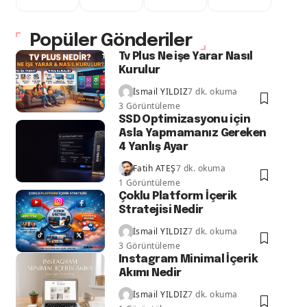
Popüler Gönderiler
Tv Plus Ne işe Yarar Nasıl
Kurulur
İsmail YILDIZ
7 dk. okuma
3 Görüntüleme
SSD Optimizasyonu için
Asla Yapmamanız Gereken
4 Yanlış Ayar
Fatih ATEŞ
7 dk. okuma
1 Görüntüleme
Çoklu Platform İçerik
Stratejisi Nedir
İsmail YILDIZ
7 dk. okuma
3 Görüntüleme
Instagram Minimal İçerik
Akımı Nedir
İsmail YILDIZ
7 dk. okuma