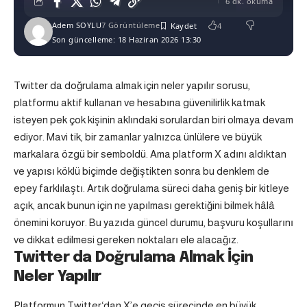
6 dk. okuma
Adem SOYLU
7 Görüntüleme
4
Son güncelleme: 18 Haziran 2026 13:30
Twitter da doğrulama almak için neler yapılır sorusu,
platformu aktif kullanan ve hesabına güvenilirlik katmak
isteyen pek çok kişinin aklındaki sorulardan biri olmaya devam
ediyor. Mavi tik, bir zamanlar yalnızca ünlülere ve büyük
markalara özgü bir semboldü. Ama platform X adını aldıktan
ve yapısı köklü biçimde değiştikten sonra bu denklem de
epey farklılaştı. Artık doğrulama süreci daha geniş bir kitleye
açık, ancak bunun için ne yapılması gerektiğini bilmek hâlâ
önemini koruyor. Bu yazıda güncel durumu, başvuru koşullarını
ve dikkat edilmesi gereken noktaları ele alacağız.
Twitter da Doğrulama Almak İçin
Neler Yapılır
Platformun
Twitter
‘dan X’e geçiş sürecinde en büyük