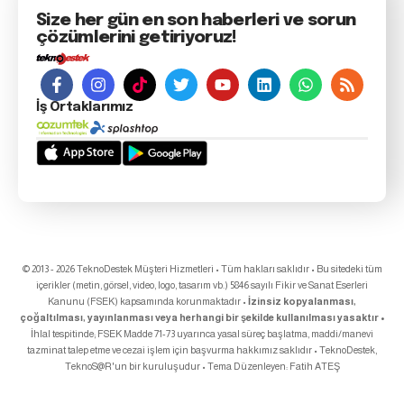
Size her gün en son haberleri ve sorun
çözümlerini getiriyoruz!
İş Ortaklarımız
© 2013 - 2026 TeknoDestek Müşteri Hizmetleri • Tüm hakları saklıdır • Bu sitedeki tüm
içerikler (metin, görsel, video, logo, tasarım vb.) 5846 sayılı Fikir ve Sanat Eserleri
Kanunu (FSEK) kapsamında korunmaktadır •
İzinsiz kopyalanması,
çoğaltılması, yayınlanması veya herhangi bir şekilde kullanılması yasaktır •
İhlal tespitinde; FSEK Madde 71-73 uyarınca yasal süreç başlatma, maddi/manevi
tazminat talep etme ve cezai işlem için başvurma hakkımız saklıdır • TeknoDestek,
TeknoS@R
'un bir kuruluşudur • Tema Düzenleyen:
Fatih ATEŞ