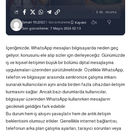
6 dk. okuma
İsmail YILDIZ
21 Görüntüleme
6
Son güncelleme: 7 Mayıs 2026 02:13
İçeriğimizde, WhatsApp mesajları bilgisayarda neden geç
geliyor, konusunu ele alıp sizler için derleyeceğiz. Günümüzde
iş ve kişisel iletişimin büyük bir bölümü dijital mesajlaşma
uygulamaları üzerinden yürütülmektedir. Özellikle
WhatsApp
,
telefon ve bilgisayar arasında senkronize çalışma imkanı
sunarak kullanıcıların aynı anda birden fazla cihazdan iletişim
kurmasını sağlar. Ancak bazı durumlarda kullanıcılar,
bilgisayar üzerinden WhatsApp kullanırken mesajların
gecikmeli geldiğini fark edebilir.
Bu durum hem iş akışını yavaşlatır hem de anlık iletişim
beklentisini olumsuz etkiler. Genellikle internet bağlantısı,
telefonun arka plan çalışma ayarları, tarayıcı sorunları veya