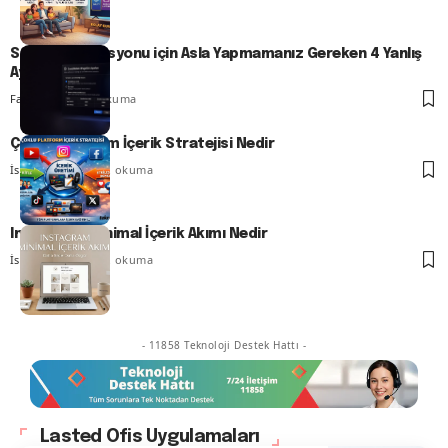
SSD Optimizasyonu için Asla Yapmamanız Gereken 4 Yanlış
Ayar
Fatih ATEŞ
7 dk. okuma
Çoklu Platform İçerik Stratejisi Nedir
İsmail YILDIZ
7 dk. okuma
Instagram Minimal İçerik Akımı Nedir
İsmail YILDIZ
7 dk. okuma
- 11858 Teknoloji Destek Hattı -
Lasted Ofis Uygulamaları