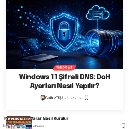
WINDOWS
Windows 11 Şifreli DNS: DoH
Ayarları Nasıl Yapılır?
Fatih ATEŞ
6 dk. okuma
Tv Plus Ne işe Yarar Nasıl Kurulur
İsmail YILDIZ
7 dk. okuma