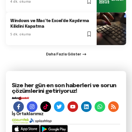
4 dk. okuma
Windows ve Mac’te Excel’de Kaydırma
Kilidini Kapatma
5 dk. okuma
Daha Fazla Göster
Size her gün en son haberleri ve sorun
çözümlerini getiriyoruz!
İş Ortaklarımız