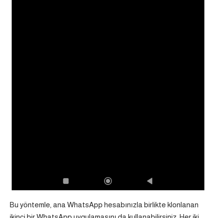
Bu yöntemle, ana WhatsApp hesabınızla birlikte klonlanan
ikinci bir WhatsApp uygulamasını da kullanabilirsiniz. Her iki