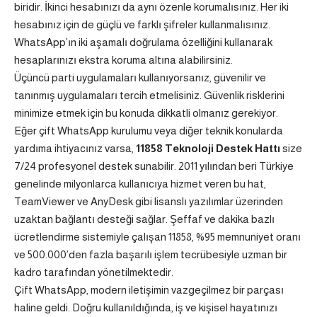
biridir. İkinci hesabınızı da aynı özenle korumalısınız. Her iki
hesabınız için de güçlü ve farklı şifreler kullanmalısınız.
WhatsApp’ın iki aşamalı doğrulama özelliğini kullanarak
hesaplarınızı ekstra koruma altına alabilirsiniz.
Üçüncü parti uygulamaları kullanıyorsanız, güvenilir ve
tanınmış uygulamaları tercih etmelisiniz. Güvenlik risklerini
minimize etmek için bu konuda dikkatli olmanız gerekiyor.
Eğer çift WhatsApp kurulumu veya diğer teknik konularda
yardıma ihtiyacınız varsa,
11858 Teknoloji Destek Hattı
size
7/24 profesyonel destek sunabilir. 2011 yılından beri Türkiye
genelinde milyonlarca kullanıcıya hizmet veren bu hat,
TeamViewer ve AnyDesk gibi lisanslı yazılımlar üzerinden
uzaktan bağlantı desteği sağlar. Şeffaf ve dakika bazlı
ücretlendirme sistemiyle çalışan 11858, %95 memnuniyet oranı
ve 500.000’den fazla başarılı işlem tecrübesiyle uzman bir
kadro tarafından yönetilmektedir.
Çift WhatsApp, modern iletişimin vazgeçilmez bir parçası
haline geldi. Doğru kullanıldığında, iş ve kişisel hayatınızı