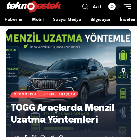
Aa
Haberler
Mobil
Sosyal Medya
Bilgisayar
İncelem
OTOMOTIV & ELEKTRIKLI ARAÇLAR
TOGG Araçlarda Menzil
Uzatma Yöntemleri