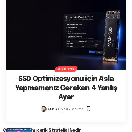
WINDOWS
SSD Optimizasyonu için Asla
Yapmamanız Gereken 4 Yanlış
Ayar
Fatih ATEŞ
7 dk. okuma
Çoklu Platform İçerik Stratejisi Nedir