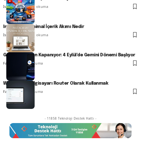
İsmail YILDIZ
7 dk. okuma
Instagram Minimal İçerik Akımı Nedir
İsmail YILDIZ
7 dk. okuma
Google Asistan Kapanıyor: 4 Eylül’de Gemini Dönemi Başlıyor
Fatih ATEŞ
7 dk. okuma
Windows 11 Bilgisayarı Router Olarak Kullanmak
Fatih ATEŞ
7 dk. okuma
- 11858 Teknoloji Destek Hattı -