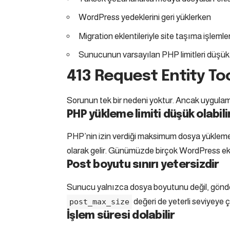
WordPress yedeklerini geri yüklerken
Migration eklentileriyle site taşıma işlemle
Sunucunun varsayılan PHP limitleri düşü
413 Request Entity To
Sorunun tek bir nedeni yoktur. Ancak uygulama
PHP yükleme limiti düşük olabili
PHP’nin izin verdiği maksimum dosya yüklem
olarak gelir. Günümüzde birçok WordPress ekl
Post boyutu sınırı yetersizdir
Sunucu yalnızca dosya boyutunu değil, gönder
değeri de yeterli seviyeye ç
post_max_size
İşlem süresi dolabilir