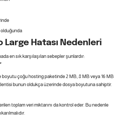
rinde
k olduğunda
o Large Hatası Nedenleri
da en sık karşılaşılan sebepler şunlardır:
r
e boyutu çoğu hosting paketinde 2 MB, 8 MB veya 16 MB
entisi bunun oldukça üzerinde dosya boyutuna sahiptir.
ilen toplam veri miktarını da kontrol eder. Bu nedenle
ıkarılmalıdır.