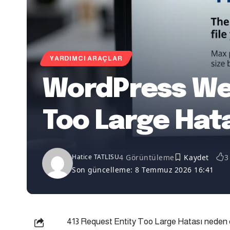
YARDIMCI ARAÇLAR
WordPress Web
Too Large Hat
4 Görüntüleme
3
Hatice TATLISU
Son güncelleme: 8 Temmuz 2026 16:41
413 Request Entity Too Large Hatası neden ol