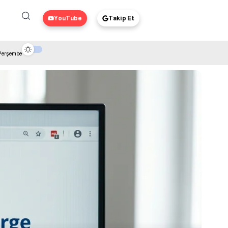
YouTube
Takip Et
 Perşembe