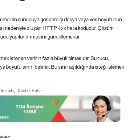
stemcinin sunucuya gönderdiği dosya veya veri boyutunun
ası nedeniyle oluşan HTTP 4xx hata kodudur. Çözüm
unucu yapılandırmasını güncellemektir.
nmek istenen verinin fazla büyük olmasıdır. Sunucu,
a boyutu sınırı belirler. Bu sınır aşıldığında isteği işlemek
Teknoloji Destek Hattı -
erken