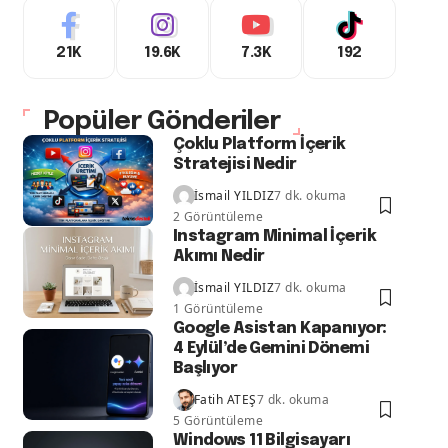
21K
19.6K
7.3K
192
Popüler Gönderiler
Çoklu Platform İçerik
Stratejisi Nedir
İsmail YILDIZ
7 dk. okuma
2 Görüntüleme
Instagram Minimal İçerik
Akımı Nedir
İsmail YILDIZ
7 dk. okuma
1 Görüntüleme
Google Asistan Kapanıyor:
4 Eylül’de Gemini Dönemi
Başlıyor
Fatih ATEŞ
7 dk. okuma
5 Görüntüleme
Windows 11 Bilgisayarı