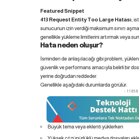
Featured Snippet
413 Request Entity Too Large Hatası
, i
sunucunun izin verdiği maksimum sınırı aşm
genellikle yükleme limitlerini artırmak veya s
Hata neden oluşur?
İsminden de anlaşılacağı gibi problem, yükle
güvenlik ve performans amacıyla belirli bir dosy
yerine doğrudan reddeder.
Genellikle aşağıdaki durumlarda görülür:
- 11858 
Büyük tema veya eklenti yüklerken
Yüksek çözünürlüklü medya dosyaları ekl