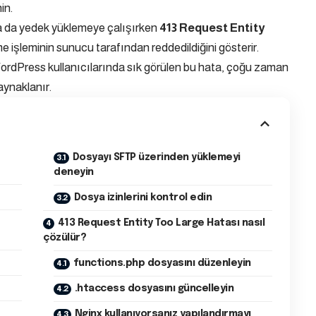
in.
a da yedek yüklemeye çalışırken
413 Request Entity
e işleminin sunucu tarafından reddedildiğini gösterir.
WordPress kullanıcılarında sık görülen bu hata, çoğu zaman
aynaklanır.
Dosyayı SFTP üzerinden yüklemeyi
deneyin
Dosya izinlerini kontrol edin
413 Request Entity Too Large Hatası nasıl
çözülür?
functions.php dosyasını düzenleyin
.htaccess dosyasını güncelleyin
Nginx kullanıyorsanız yapılandırmayı