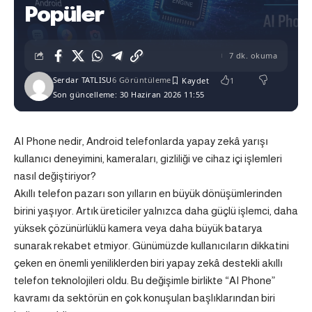
Popüler
7 dk. okuma
Serdar TATLISU
6 Görüntüleme
1
Son güncelleme: 30 Haziran 2026 11:55
AI Phone nedir, Android telefonlarda yapay zekâ yarışı
kullanıcı deneyimini, kameraları, gizliliği ve cihaz içi işlemleri
nasıl değiştiriyor?
Akıllı telefon pazarı son yılların en büyük dönüşümlerinden
birini yaşıyor. Artık üreticiler yalnızca daha güçlü işlemci, daha
yüksek çözünürlüklü kamera veya daha büyük batarya
sunarak rekabet etmiyor. Günümüzde kullanıcıların dikkatini
çeken en önemli yeniliklerden biri yapay zekâ destekli akıllı
telefon teknolojileri oldu. Bu değişimle birlikte “AI Phone”
kavramı da sektörün en çok konuşulan başlıklarından biri