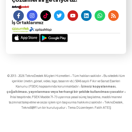
çözümlerini getiriyoruz!
İş Ortaklarımız
© 2013 - 2026 TeknoDestek Müşteri Hizmetleri • Tüm hakları saklıdır • Bu sitedeki tüm
içerikler (metin, görsel, video, logo, tasarım vb.) 5846 sayılı Fikir ve Sanat Eserleri
Kanunu (FSEK) kapsamında korunmaktadır •
İzinsiz kopyalanması,
çoğaltılması, yayınlanması veya herhangi bir şekilde kullanılması yasaktır •
İhlal tespitinde; FSEK Madde 71-73 uyarınca yasal süreç başlatma, maddi/manevi
tazminat talep etme ve cezai işlem için başvurma hakkımız saklıdır • TeknoDestek,
TeknoS@R
'un bir kuruluşudur • Tema Düzenleyen:
Fatih ATEŞ