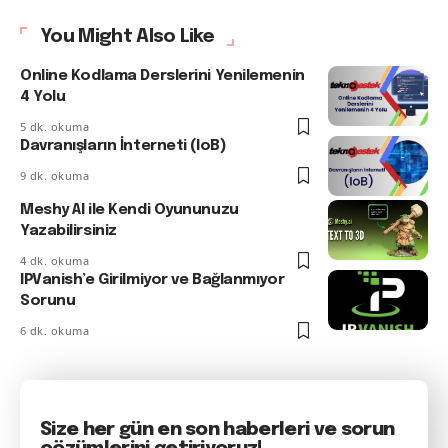
You Might Also Like
Online Kodlama Derslerini Yenilemenin
4 Yolu
5 dk. okuma
Davranışların İnterneti (IoB)
9 dk. okuma
Meshy AI ile Kendi Oyununuzu
Yazabilirsiniz
4 dk. okuma
IPVanish’e Girilmiyor ve Bağlanmıyor
Sorunu
6 dk. okuma
Size her gün en son haberleri ve sorun