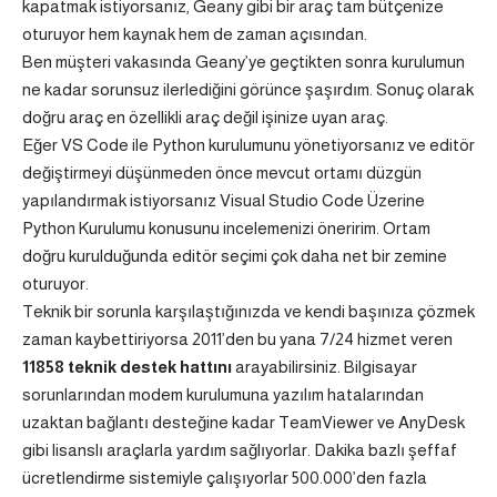
kapatmak istiyorsanız, Geany gibi bir araç tam bütçenize
oturuyor hem kaynak hem de zaman açısından.
Ben müşteri vakasında Geany’ye geçtikten sonra kurulumun
ne kadar sorunsuz ilerlediğini görünce şaşırdım. Sonuç olarak
doğru araç en özellikli araç değil işinize uyan araç.
Eğer VS Code ile Python kurulumunu yönetiyorsanız ve editör
değiştirmeyi düşünmeden önce mevcut ortamı düzgün
yapılandırmak istiyorsanız
Visual Studio Code Üzerine
Python Kurulumu
konusunu incelemenizi öneririm. Ortam
doğru kurulduğunda editör seçimi çok daha net bir zemine
oturuyor.
Teknik bir sorunla karşılaştığınızda ve kendi başınıza çözmek
zaman kaybettiriyorsa 2011’den bu yana 7/24 hizmet veren
11858 teknik destek hattını
arayabilirsiniz. Bilgisayar
sorunlarından modem kurulumuna yazılım hatalarından
uzaktan bağlantı desteğine kadar TeamViewer ve AnyDesk
gibi lisanslı araçlarla yardım sağlıyorlar. Dakika bazlı şeffaf
ücretlendirme sistemiyle çalışıyorlar 500.000’den fazla