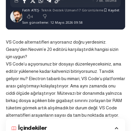
7 dk. okuma
Fatih ATEŞ
- Teknik Destek Uzmanı
17 Görüntüleme
4
Son güncelleme: 12 Mayıs 2026 09:58
VS Code alternatifleri arıyorsanız doğru yerdesiniz.
Geany’den Neovim’e 20 editörü karşılaştırdık hangisi sizin
için uygun?
VS Code’u açıyorsunuz bir dosyayı düzenleyeceksiniz, ama
editör yüklenene kadar kahvenizi bitiriyorsunuz. Tanıdık
geliyor mu? Electron tabanlı bu mimari, VS Code’u platformlar
arası çalıştırmayı kolaylaştırıyor. Ama aynı zamanda onu
ciddi ölçüde ağırlaştırıyor. Mütevazı bir donanımda yalnızca
birkaç dosya açıkken bile gigabayt sınırını zorlayan bir RAM
tüketimi görmek artık alışılmadık bir durum değil. VS Code
alternatifleri arayanların sayısı da tam bu noktada artıyor.
İçindekiler