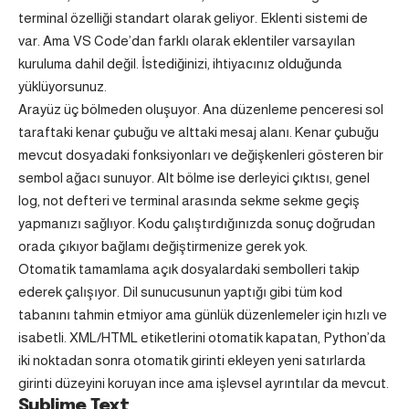
terminal özelliği standart olarak geliyor. Eklenti sistemi de
var. Ama VS Code’dan farklı olarak eklentiler varsayılan
kuruluma dahil değil. İstediğinizi, ihtiyacınız olduğunda
yüklüyorsunuz.
Arayüz üç bölmeden oluşuyor. Ana düzenleme penceresi sol
taraftaki kenar çubuğu ve alttaki mesaj alanı. Kenar çubuğu
mevcut dosyadaki fonksiyonları ve değişkenleri gösteren bir
sembol ağacı sunuyor. Alt bölme ise derleyici çıktısı, genel
log, not defteri ve terminal arasında sekme sekme geçiş
yapmanızı sağlıyor. Kodu çalıştırdığınızda sonuç doğrudan
orada çıkıyor bağlamı değiştirmenize gerek yok.
Otomatik tamamlama açık dosyalardaki sembolleri takip
ederek çalışıyor. Dil sunucusunun yaptığı gibi tüm kod
tabanını tahmin etmiyor ama günlük düzenlemeler için hızlı ve
isabetli. XML/HTML etiketlerini otomatik kapatan, Python’da
iki noktadan sonra otomatik girinti ekleyen yeni satırlarda
girinti düzeyini koruyan ince ama işlevsel ayrıntılar da mevcut.
Sublime Text