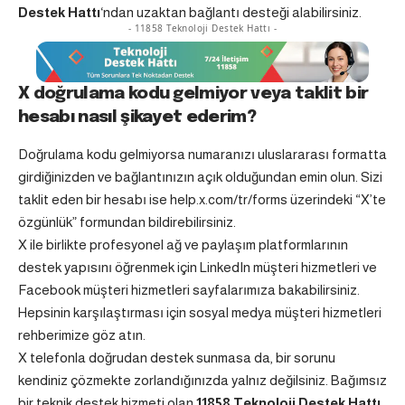
Destek Hattı
‘ndan uzaktan bağlantı desteği alabilirsiniz.
- 11858 Teknoloji Destek Hattı -
X doğrulama kodu gelmiyor veya taklit bir
hesabı nasıl şikayet ederim?
Doğrulama kodu gelmiyorsa numaranızı uluslararası formatta
girdiğinizden ve bağlantınızın açık olduğundan emin olun. Sizi
taklit eden bir hesabı ise help.x.com/tr/forms üzerindeki “X’te
özgünlük” formundan bildirebilirsiniz.
X ile birlikte profesyonel ağ ve paylaşım platformlarının
destek yapısını öğrenmek için
LinkedIn müşteri hizmetleri
ve
Facebook müşteri hizmetleri
sayfalarımıza bakabilirsiniz.
Hepsinin karşılaştırması için
sosyal medya müşteri hizmetleri
rehberimize göz atın.
X telefonla doğrudan destek sunmasa da, bir sorunu
kendiniz çözmekte zorlandığınızda yalnız değilsiniz. Bağımsız
bir teknik destek hizmeti olan
11858 Teknoloji Destek Hattı