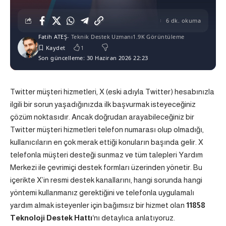
6 dk. okuma
Fatih ATEŞ
- Teknik Destek Uzmanı
1.9K Görüntüleme
1
Son güncelleme: 30 Haziran 2026 22:23
Twitter müşteri hizmetleri, X (eski adıyla Twitter) hesabınızla
ilgili bir sorun yaşadığınızda ilk başvurmak isteyeceğiniz
çözüm noktasıdır. Ancak doğrudan arayabileceğiniz bir
Twitter müşteri hizmetleri telefon numarası olup olmadığı,
kullanıcıların en çok merak ettiği konuların başında gelir. X
telefonla müşteri desteği sunmaz ve tüm talepleri Yardım
Merkezi ile çevrimiçi destek formları üzerinden yönetir. Bu
içerikte X’in resmi destek kanallarını, hangi sorunda hangi
yöntemi kullanmanız gerektiğini ve telefonla uygulamalı
yardım almak isteyenler için bağımsız bir hizmet olan
11858
Teknoloji Destek Hattı
‘nı detaylıca anlatıyoruz.