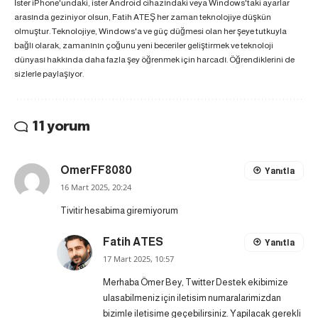
İster iPhone'undaki, ister Android cihazındaki veya Windows'taki ayarlar
arasında geziniyor olsun, Fatih ATEŞ her zaman teknolojiye düşkün
olmuştur. Teknolojiye, Windows'a ve güç düğmesi olan her şeye tutkuyla
bağlı olarak, zamanının çoğunu yeni beceriler geliştirmek ve teknoloji
dünyası hakkında daha fazla şey öğrenmek için harcadı. Öğrendiklerini de
sizlerle paylaşıyor.
11 yorum
OmerFF8080
Yanıtla
16 Mart 2025, 20:24
Tivitir hesabima giremiyorum
Fatih ATES
Yanıtla
17 Mart 2025, 10:57
Merhaba Ömer Bey, Twitter Destek ekibimize
ulasabilmeniz için iletisim numaralarimizdan
bizimle iletisime geçebilirsiniz. Yapilacak gerekli