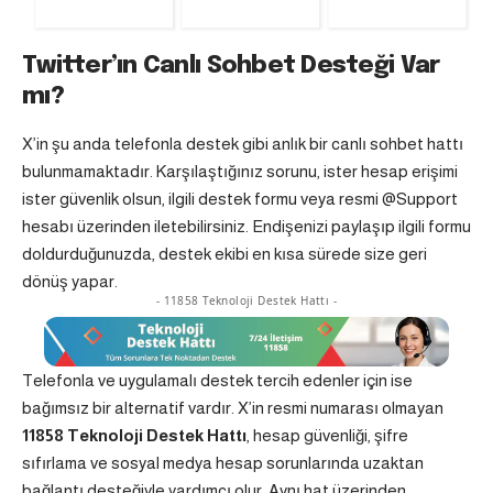
Twitter’ın Canlı Sohbet Desteği Var
mı?
X’in şu anda telefonla destek gibi anlık bir canlı sohbet hattı
bulunmamaktadır. Karşılaştığınız sorunu, ister hesap erişimi
ister güvenlik olsun, ilgili destek formu veya resmi @Support
hesabı üzerinden iletebilirsiniz. Endişenizi paylaşıp ilgili formu
doldurduğunuzda, destek ekibi en kısa sürede size geri
dönüş yapar.
- 11858 Teknoloji Destek Hattı -
Telefonla ve uygulamalı destek tercih edenler için ise
bağımsız bir alternatif vardır. X’in resmi numarası olmayan
11858 Teknoloji Destek Hattı
, hesap güvenliği, şifre
sıfırlama ve sosyal medya hesap sorunlarında uzaktan
bağlantı desteğiyle yardımcı olur. Aynı hat üzerinden