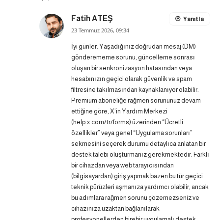
Fatih ATEŞ
Yanıtla
23 Temmuz 2026, 09:34
İyi günler. Yaşadığınız doğrudan mesaj (DM)
gönderememe sorunu, güncelleme sonrası
oluşan bir senkronizasyon hatasından veya
hesabınızın geçici olarak güvenlik ve spam
filtresine takılmasından kaynaklanıyor olabilir.
Premium aboneliğe rağmen sorununuz devam
ettiğine göre, X’in Yardım Merkezi
(help.x.com/tr/forms) üzerinden “Ücretli
özellikler” veya genel “Uygulama sorunları”
sekmesini seçerek durumu detaylıca anlatan bir
destek talebi oluşturmanız gerekmektedir. Farklı
bir cihazdan veya web tarayıcısından
(bilgisayardan) giriş yapmak bazen bu tür geçici
teknik pürüzleri aşmanıza yardımcı olabilir, ancak
bu adımlara rağmen sorunu çözemezseniz ve
cihazınıza uzaktan bağlanılarak
profesyonellerden birebir uygulamalı destek