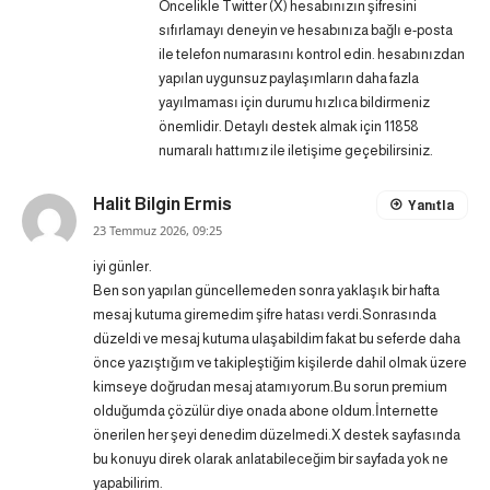
Öncelikle Twitter (X) hesabınızın şifresini
sıfırlamayı deneyin ve hesabınıza bağlı e-posta
ile telefon numarasını kontrol edin. hesabınızdan
yapılan uygunsuz paylaşımların daha fazla
yayılmaması için durumu hızlıca bildirmeniz
önemlidir. Detaylı destek almak için 11858
numaralı hattımız ile iletişime geçebilirsiniz.
Halit Bilgin Ermis
Yanıtla
23 Temmuz 2026, 09:25
iyi günler.
Ben son yapılan güncellemeden sonra yaklaşık bir hafta
mesaj kutuma giremedim şifre hatası verdi.Sonrasında
düzeldi ve mesaj kutuma ulaşabildim fakat bu seferde daha
önce yazıştığım ve takipleştiğim kişilerde dahil olmak üzere
kimseye doğrudan mesaj atamıyorum.Bu sorun premium
olduğumda çözülür diye onada abone oldum.İnternette
önerilen her şeyi denedim düzelmedi.X destek sayfasında
bu konuyu direk olarak anlatabileceğim bir sayfada yok ne
yapabilirim.