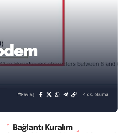
Modem
Paylaş
4 dk. okuma
Bağlantı Kuralım