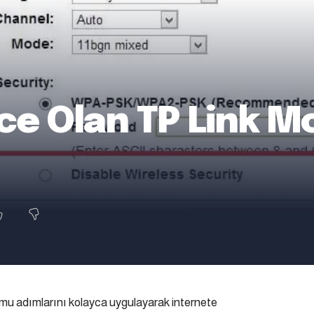
zce Olan TP Link 
mu adımlarını kolayca uygulayarak internete