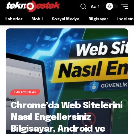
Aa
Haberler
Mobil
Sosyal Medya
Bilgisayar
İncelem
TARAYICILAR
Chrome’da Web Sitelerini
Nasıl Engellersiniz
Bilgisayar, Android ve