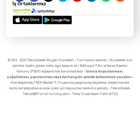
İş Ortaklarımız
© 2013 - 2026 TeknoDestek Müşteri Hizmetleri • Tüm hakları saklıdır • Bu sitedeki tüm
içerikler (metin, görsel, video, logo, tasarım vb.) 5846 sayılı Fikir ve Sanat Eserleri
Kanunu (FSEK) kapsamında korunmaktadır •
İzinsiz kopyalanması,
çoğaltılması, yayınlanması veya herhangi bir şekilde kullanılması yasaktır •
İhlal tespitinde; FSEK Madde 71-73 uyarınca yasal süreç başlatma, maddi/manevi
tazminat talep etme ve cezai işlem için başvurma hakkımız saklıdır • TeknoDestek,
TeknoS@R
'un bir kuruluşudur • Tema Düzenleyen:
Fatih ATEŞ