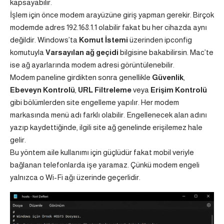
kapsayabilir.
İşlem için önce modem arayüzüne giriş yapman gerekir. Birçok
modemde adres 192.168.1.1 olabilir fakat bu her cihazda aynı
değildir. Windows’ta
Komut İstemi
üzerinden ipconfig
komutuyla
Varsayılan ağ geçidi
bilgisine bakabilirsin. Mac’te
ise ağ ayarlarında modem adresi görüntülenebilir.
Modem paneline girdikten sonra genellikle
Güvenlik
,
Ebeveyn Kontrolü
,
URL Filtreleme
veya
Erişim Kontrolü
gibi bölümlerden site engelleme yapılır. Her modem
markasında menü adı farklı olabilir. Engellenecek alan adını
yazıp kaydettiğinde, ilgili site ağ genelinde erişilemez hale
gelir.
Bu yöntem aile kullanımı için güçlüdür fakat mobil veriyle
bağlanan telefonlarda işe yaramaz. Çünkü modem engeli
yalnızca o Wi-Fi ağı üzerinde geçerlidir.