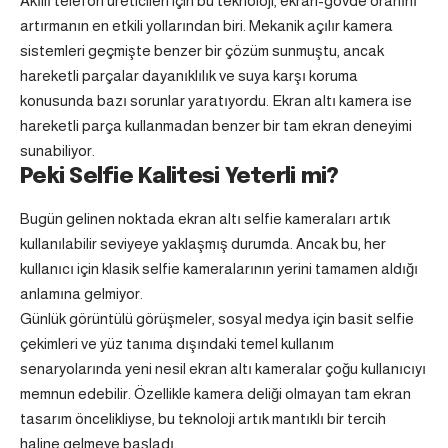
Akıllı telefon üreticileri için bu teknoloji, ekran-gövde oranını
artırmanın en etkili yollarından biri. Mekanik açılır kamera
sistemleri geçmişte benzer bir çözüm sunmuştu, ancak
hareketli parçalar dayanıklılık ve suya karşı koruma
konusunda bazı sorunlar yaratıyordu. Ekran altı kamera ise
hareketli parça kullanmadan benzer bir tam ekran deneyimi
sunabiliyor.
Peki Selfie Kalitesi Yeterli mi?
Bugün gelinen noktada ekran altı selfie kameraları artık
kullanılabilir seviyeye yaklaşmış durumda. Ancak bu, her
kullanıcı için klasik selfie kameralarının yerini tamamen aldığı
anlamına gelmiyor.
Günlük görüntülü görüşmeler, sosyal medya için basit selfie
çekimleri ve yüz tanıma dışındaki temel kullanım
senaryolarında yeni nesil ekran altı kameralar çoğu kullanıcıyı
memnun edebilir. Özellikle kamera deliği olmayan tam ekran
tasarım öncelikliyse, bu teknoloji artık mantıklı bir tercih
haline gelmeye başladı.