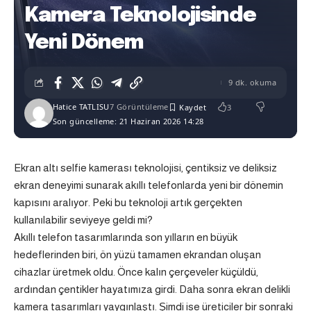
Kamera Teknolojisinde
Yeni Dönem
9 dk. okuma
Hatice TATLISU
7 Görüntüleme
3
Son güncelleme: 21 Haziran 2026 14:28
Ekran altı selfie kamerası teknolojisi, çentiksiz ve deliksiz
ekran deneyimi sunarak akıllı telefonlarda yeni bir dönemin
kapısını aralıyor. Peki bu teknoloji artık gerçekten
kullanılabilir seviyeye geldi mi?
Akıllı telefon tasarımlarında son yılların en büyük
hedeflerinden biri, ön yüzü tamamen ekrandan oluşan
cihazlar üretmek oldu. Önce kalın çerçeveler küçüldü,
ardından çentikler hayatımıza girdi. Daha sonra ekran delikli
kamera tasarımları yaygınlaştı. Şimdi ise üreticiler bir sonraki