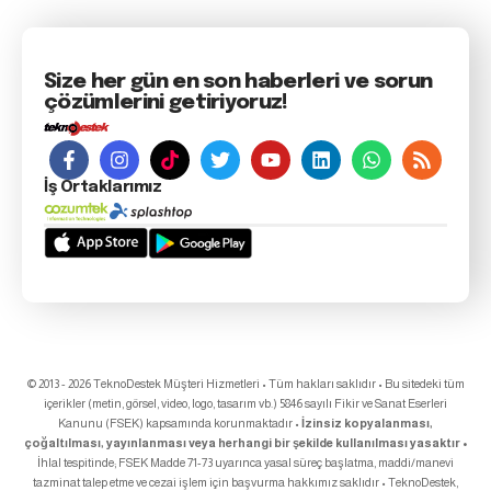
Size her gün en son haberleri ve sorun
çözümlerini getiriyoruz!
İş Ortaklarımız
© 2013 - 2026 TeknoDestek Müşteri Hizmetleri • Tüm hakları saklıdır • Bu sitedeki tüm
içerikler (metin, görsel, video, logo, tasarım vb.) 5846 sayılı Fikir ve Sanat Eserleri
Kanunu (FSEK) kapsamında korunmaktadır •
İzinsiz kopyalanması,
çoğaltılması, yayınlanması veya herhangi bir şekilde kullanılması yasaktır •
İhlal tespitinde; FSEK Madde 71-73 uyarınca yasal süreç başlatma, maddi/manevi
tazminat talep etme ve cezai işlem için başvurma hakkımız saklıdır • TeknoDestek,