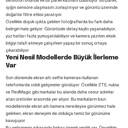
sensörün önünde ek bir panel katmanı bulunuyor. Bu panel,
ışığın sensöre ulaşmasını zorlaştırıyor ve görüntü üzerinde
doğal bir filtre etkisi yaratıyor.
Özellikle düşük ışıkta çekilen fotoğraflarda bu fark daha
belirgin hale geliyor. Görüntüde detay kaybı yaşanabiliyor,
yüz hatları fazla yumuşatılabiliyor ve kamera yazılımı eksik
bilgiyi telafi etmeye çalışırken yapay bir sonuç ortaya
çıkarabiliyor.
Yeni Nesil Modellerde Büyük İlerleme
Var
Son dönemde ekran altı selfie kamerası kullanan
telefonlarda ciddi gelişmeler görülüyor. Özellikle ZTE, nubia
ve RedMagic gibi markalar bu alanda daha cesur adımlar
atan üreticiler arasında yer alıyor. Bu markaların bazı
modellerinde ekran altı kamera neredeyse görünmez hale
gelirken, ekran deneyimi de oldukça temiz bir görünüme
kavuşuyor.
Bu gelişmenin arkasında birkaç önemli yenilik var. Öncelikle