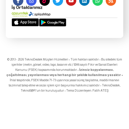
İş Ortaklarımız
© 2013 - 2026 TeknoDestek Müşteri Hizmetleri • Tüm hakları saklıdır • Bu sitedeki tüm
içerikler (metin, görsel, video, logo, tasarım vb.) 5846 sayılı Fikir ve Sanat Eserleri
Kanunu (FSEK) kapsamında korunmaktadır •
İzinsiz kopyalanması,
çoğaltılması, yayınlanması veya herhangi bir şekilde kullanılması yasaktır •
İhlal tespitinde; FSEK Madde 71-73 uyarınca yasal süreç başlatma, maddi/manevi
tazminat talep etme ve cezai işlem için başvurma hakkımız saklıdır • TeknoDestek,
TeknoS@R
'un bir kuruluşudur • Tema Düzenleyen:
Fatih ATEŞ