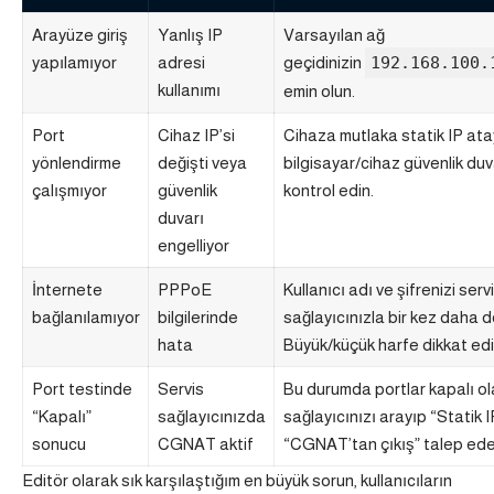
Arayüze giriş
Yanlış IP
Varsayılan ağ
yapılamıyor
adresi
geçidinizin
192.168.100.
kullanımı
emin olun.
Port
Cihaz IP’si
Cihaza mutlaka statik IP ata
yönlendirme
değişti veya
bilgisayar/cihaz güvenlik duva
çalışmıyor
güvenlik
kontrol edin.
duvarı
engelliyor
İnternete
PPPoE
Kullanıcı adı ve şifrenizi serv
bağlanılamıyor
bilgilerinde
sağlayıcınızla bir kez daha d
hata
Büyük/küçük harfe dikkat edi
Port testinde
Servis
Bu durumda portlar kapalı olab
“Kapalı”
sağlayıcınızda
sağlayıcınızı arayıp “Statik 
sonucu
CGNAT aktif
“CGNAT’tan çıkış” talep edebi
Editör olarak sık karşılaştığım en büyük sorun, kullanıcıların