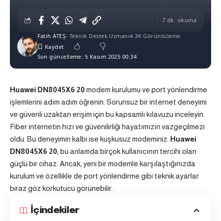
7 dk. okuma
Fatih ATEŞ
- Teknik Destek Uzmanı
4.3K Görüntüleme
Son güncelleme: 5 Kasım 2025 00:34
Huawei DN8045X6 20
modem kurulumu ve port yönlendirme
işlemlerini adım adım öğrenin. Sorunsuz bir internet deneyimi
ve güvenli uzaktan erişim için bu kapsamlı kılavuzu inceleyin.
Fiber internetin hızı ve güvenilirliği hayatımızın vazgeçilmezi
oldu. Bu deneyimin kalbi ise kuşkusuz modeminiz.
Huawei
DN8045X6 20
, bu anlamda birçok kullanıcının tercihi olan
güçlü bir cihaz. Ancak, yeni bir modemle karşılaştığınızda
kurulum ve özellikle de port yönlendirme gibi teknik ayarlar
biraz göz korkutucu görünebilir.
İçindekiler