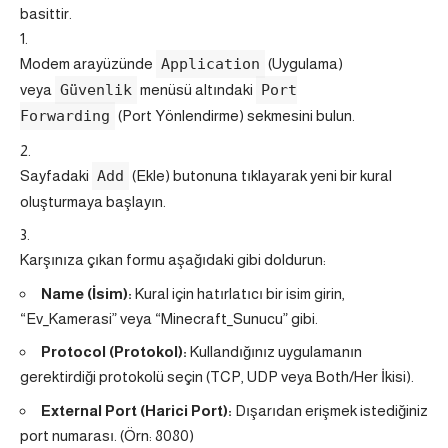
basittir.
Modem arayüzünde
Application
(Uygulama)
veya
Güvenlik
menüsü altındaki
Port
Forwarding
(Port Yönlendirme) sekmesini bulun.
Sayfadaki
Add
(Ekle) butonuna tıklayarak yeni bir kural
oluşturmaya başlayın.
Karşınıza çıkan formu aşağıdaki gibi doldurun:
Name (İsim):
Kural için hatırlatıcı bir isim girin,
“Ev_Kamerasi” veya “Minecraft_Sunucu” gibi.
Protocol (Protokol):
Kullandığınız uygulamanın
gerektirdiği protokolü seçin (TCP, UDP veya Both/Her İkisi).
External Port (Harici Port):
Dışarıdan erişmek istediğiniz
port numarası. (Örn: 8080)