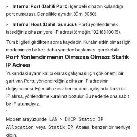
Internal Port (Dahili Port):
İçerideki cihazın kullandığı
port numarası. Genellikle aynıdır. (Örn: 8080)
Internal Host (Dahili Sunucu):
Portu yönlendirmek
istediğiniz cihazın yerel IP adresi (örneğin, 192.168.100.15).
Tüm bilgileri girdikten sonra kaydedin. Kuralın etkin olması için
modeminizin bir kez daha yeniden başlaması gerekebilir.
Port Yönlendirmenin Olmazsa Olmazı: Statik
IP Adresi
Yukarıdaki ayarın kalıcı olarak çalışması için çok önemli bir
şart var: Portu yönlendirdiğiniz cihazın IP adresinin
değişmemesi. Eğer cihazınız her modem açılışında farklı bir
IP alırsa, yönlendirme kuralınız bozulur. Bu nedenle ona sabit
bir IP atamalıyız.
Modem arayüzünde
LAN
>
DHCP Static IP
Allocation
veya
Statik IP Atama
benzeri bir menüye
gidin.