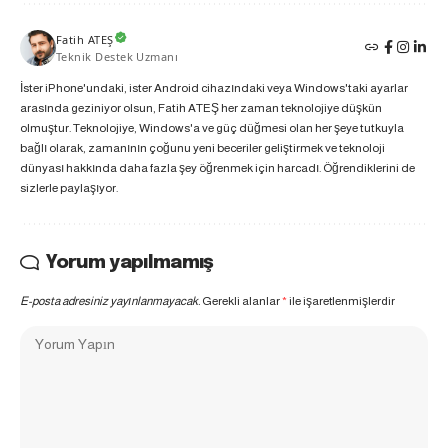
Fatih ATEŞ
Teknik Destek Uzmanı
İster iPhone'undaki, ister Android cihazındaki veya Windows'taki ayarlar
arasında geziniyor olsun, Fatih ATEŞ her zaman teknolojiye düşkün
olmuştur. Teknolojiye, Windows'a ve güç düğmesi olan her şeye tutkuyla
bağlı olarak, zamanının çoğunu yeni beceriler geliştirmek ve teknoloji
dünyası hakkında daha fazla şey öğrenmek için harcadı. Öğrendiklerini de
sizlerle paylaşıyor.
Yorum yapılmamış
E-posta adresiniz yayınlanmayacak.
Gerekli alanlar
*
ile işaretlenmişlerdir