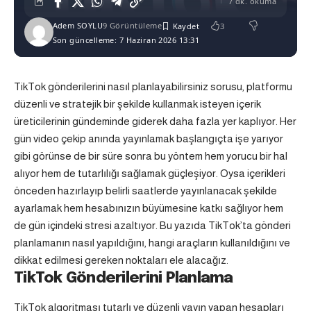
7 dk. okuma
Adem SOYLU
9 Görüntüleme
3
Son güncelleme: 7 Haziran 2026 13:31
TikTok gönderilerini nasıl planlayabilirsiniz sorusu, platformu
düzenli ve stratejik bir şekilde kullanmak isteyen içerik
üreticilerinin gündeminde giderek daha fazla yer kaplıyor. Her
gün video çekip anında yayınlamak başlangıçta işe yarıyor
gibi görünse de bir süre sonra bu yöntem hem yorucu bir hal
alıyor hem de tutarlılığı sağlamak güçleşiyor. Oysa içerikleri
önceden hazırlayıp belirli saatlerde yayınlanacak şekilde
ayarlamak hem hesabınızın büyümesine katkı sağlıyor hem
de gün içindeki stresi azaltıyor. Bu yazıda TikTok’ta gönderi
planlamanın nasıl yapıldığını, hangi araçların kullanıldığını ve
dikkat edilmesi gereken noktaları ele alacağız.
TikTok Gönderilerini Planlama
TikTok algoritması tutarlı ve düzenli yayın yapan hesapları