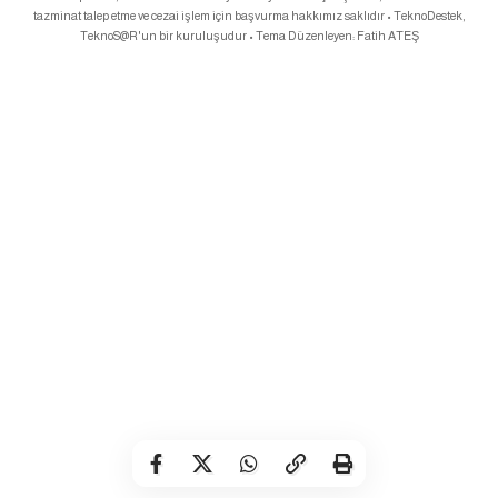
tazminat talep etme ve cezai işlem için başvurma hakkımız saklıdır • TeknoDestek,
TeknoS@R
'un bir kuruluşudur • Tema Düzenleyen:
Fatih ATEŞ