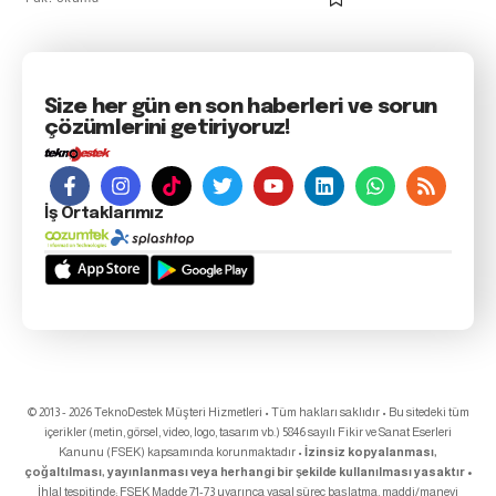
Size her gün en son haberleri ve sorun
çözümlerini getiriyoruz!
İş Ortaklarımız
© 2013 - 2026 TeknoDestek Müşteri Hizmetleri • Tüm hakları saklıdır • Bu sitedeki tüm
içerikler (metin, görsel, video, logo, tasarım vb.) 5846 sayılı Fikir ve Sanat Eserleri
Kanunu (FSEK) kapsamında korunmaktadır •
İzinsiz kopyalanması,
çoğaltılması, yayınlanması veya herhangi bir şekilde kullanılması yasaktır •
İhlal tespitinde; FSEK Madde 71-73 uyarınca yasal süreç başlatma, maddi/manevi