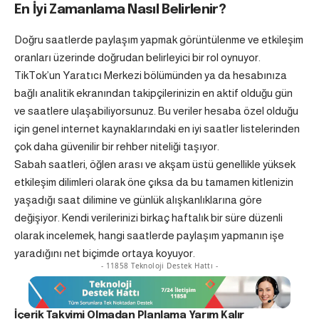
En İyi Zamanlama Nasıl Belirlenir?
Doğru saatlerde paylaşım yapmak görüntülenme ve etkileşim
oranları üzerinde doğrudan belirleyici bir rol oynuyor.
TikTok’un Yaratıcı Merkezi bölümünden ya da hesabınıza
bağlı analitik ekranından takipçilerinizin en aktif olduğu gün
ve saatlere ulaşabiliyorsunuz. Bu veriler hesaba özel olduğu
için genel internet kaynaklarındaki en iyi saatler listelerinden
çok daha güvenilir bir rehber niteliği taşıyor.
Sabah saatleri, öğlen arası ve akşam üstü genellikle yüksek
etkileşim dilimleri olarak öne çıksa da bu tamamen kitlenizin
yaşadığı saat dilimine ve günlük alışkanlıklarına göre
değişiyor. Kendi verilerinizi birkaç haftalık bir süre düzenli
olarak incelemek, hangi saatlerde paylaşım yapmanın işe
yaradığını net biçimde ortaya koyuyor.
- 11858 Teknoloji Destek Hattı -
İçerik Takvimi Olmadan Planlama Yarım Kalır