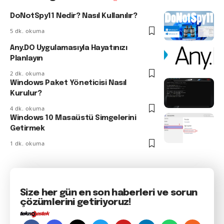
DoNotSpy11 Nedir? Nasıl Kullanılır?
5 dk. okuma
Any.DO Uygulamasıyla Hayatınızı
Planlayın
2 dk. okuma
Windows Paket Yöneticisi Nasıl
Kurulur?
4 dk. okuma
Windows 10 Masaüstü Simgelerini
Getirmek
1 dk. okuma
Size her gün en son haberleri ve sorun
çözümlerini getiriyoruz!