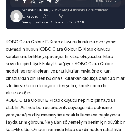
5 dk. okuma
Senanur FINDIKÇI
- Teknoloji Asistanı
9 Görüntüleme
4
Son güncelleme: 7 Haziran 2026 02:18
KOBO Clara Colour E-Kitap okuyucu kurulumu evet yanış
duymadın bugün KOBO Clara Colour E-Kitap okuyucu
kurulumunu birlikte yapacağız. E-kitap okuyucular, kitap
severler için büyük kolaylık sağlıyor. KOBO Clara Colour
modeli ise renkli ekranı ve pratik kullanımıyla öne çıkan
cihazlardan biri. Ben bu cihazı kurarken oldukça basit adımlar
izledim ve kendi deneyimimden yola çıkarak sana da
aktaracağım.
KOBO Clara Colour E-Kitap okuyucu hepimiz için faydalı
olabilir. Aslında ben bu cihazı ilk duyduğumda pek işime
yarayacağını düşünmemiştim ancak kullanmaya başlayınca
faydalarını gördüm. Ne yalan söylemeliyim benim için büyük bir
kolaylık oldu. Örneğin yanımda kitap gezdirmeden rahatlıkla