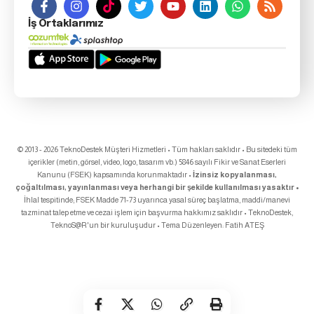
İş Ortaklarımız
© 2013 - 2026 TeknoDestek Müşteri Hizmetleri • Tüm hakları saklıdır • Bu sitedeki tüm
içerikler (metin, görsel, video, logo, tasarım vb.) 5846 sayılı Fikir ve Sanat Eserleri
Kanunu (FSEK) kapsamında korunmaktadır •
İzinsiz kopyalanması,
çoğaltılması, yayınlanması veya herhangi bir şekilde kullanılması yasaktır •
İhlal tespitinde; FSEK Madde 71-73 uyarınca yasal süreç başlatma, maddi/manevi
tazminat talep etme ve cezai işlem için başvurma hakkımız saklıdır • TeknoDestek,
TeknoS@R
'un bir kuruluşudur • Tema Düzenleyen:
Fatih ATEŞ