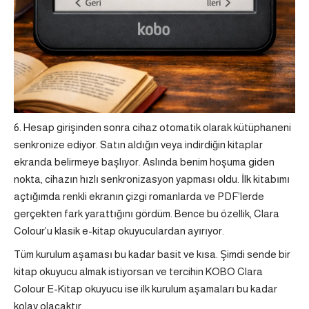
Hesap girişinden sonra cihaz otomatik olarak kütüphaneni
senkronize ediyor. Satın aldığın veya indirdiğin kitaplar
ekranda belirmeye başlıyor. Aslında benim hoşuma giden
nokta, cihazın hızlı senkronizasyon yapması oldu. İlk kitabımı
açtığımda renkli ekranın çizgi romanlarda ve PDF’lerde
gerçekten fark yarattığını gördüm. Bence bu özellik, Clara
Colour’u klasik e-kitap okuyuculardan ayırıyor.
Tüm kurulum aşaması bu kadar basit ve kısa. Şimdi sende bir
kitap okuyucu almak istiyorsan ve tercihin KOBO Clara
Colour E-Kitap okuyucu ise ilk kurulum aşamaları bu kadar
kolay olacaktır.