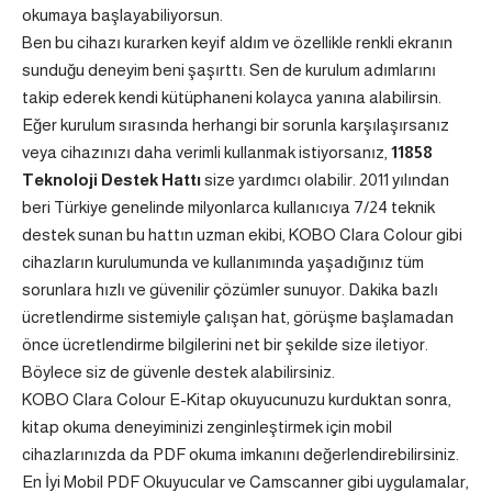
okumaya başlayabiliyorsun.
Ben bu cihazı kurarken keyif aldım ve özellikle renkli ekranın
sunduğu deneyim beni şaşırttı. Sen de kurulum adımlarını
takip ederek kendi kütüphaneni kolayca yanına alabilirsin.
Eğer kurulum sırasında herhangi bir sorunla karşılaşırsanız
veya cihazınızı daha verimli kullanmak istiyorsanız,
11858
Teknoloji Destek Hattı
size yardımcı olabilir. 2011 yılından
beri Türkiye genelinde milyonlarca kullanıcıya 7/24 teknik
destek sunan bu hattın uzman ekibi, KOBO Clara Colour gibi
cihazların kurulumunda ve kullanımında yaşadığınız tüm
sorunlara hızlı ve güvenilir çözümler sunuyor. Dakika bazlı
ücretlendirme sistemiyle çalışan hat, görüşme başlamadan
önce ücretlendirme bilgilerini net bir şekilde size iletiyor.
Böylece siz de güvenle destek alabilirsiniz.
KOBO Clara Colour E-Kitap okuyucunuzu kurduktan sonra,
kitap okuma deneyiminizi zenginleştirmek için mobil
cihazlarınızda da PDF okuma imkanını değerlendirebilirsiniz.
En İyi Mobil PDF Okuyucular ve Camscanner
gibi uygulamalar,